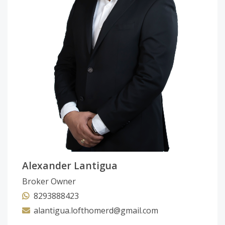
Código
4429
-1
Alexander Lantigua
Broker Owner
8293888423
alantigua.lofthomerd@gmail.com