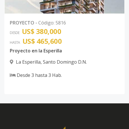
PROYECTO
-
Código
:
5816
US$ 380,000
DESDE
US$ 465,600
HASTA
Proyecto en la Esperilla
La Esperilla
,
Santo Domingo D.N.
Desde
3
hasta
3
Hab.