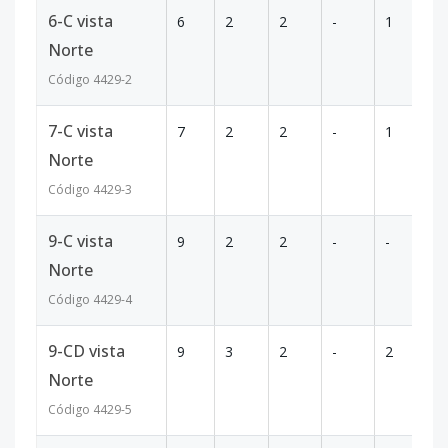
6-C vista
6
2
2
-
1
7
Norte
Código
4429
-2
7-C vista
7
2
2
-
1
7
Norte
Código
4429
-3
9-C vista
9
2
2
-
-
7
Norte
Código
4429
-4
9-CD vista
9
3
2
-
2
1
Norte
Código
4429
-5