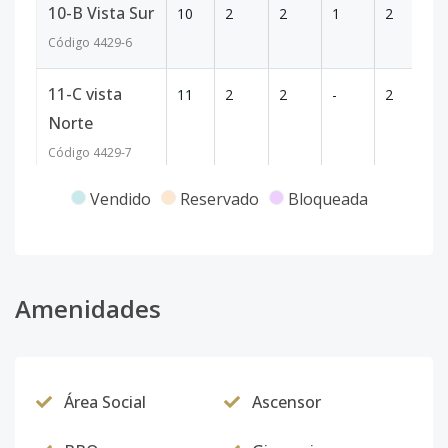
10-B Vista Sur
10
2
2
1
2
8
Código
4429
-6
11-C vista
11
2
2
-
2
7
Norte
Código
4429
-7
Vendido
Reservado
Bloqueada
12-C vista
12
2
2
-
-
7
Norte
Código
4429
-8
Amenidades
12-CD vista
12
3
2
-
2
1
Norte
Código
4429
-9
Área Social
Ascensor
13-C vista
13
2
2
-
2
7