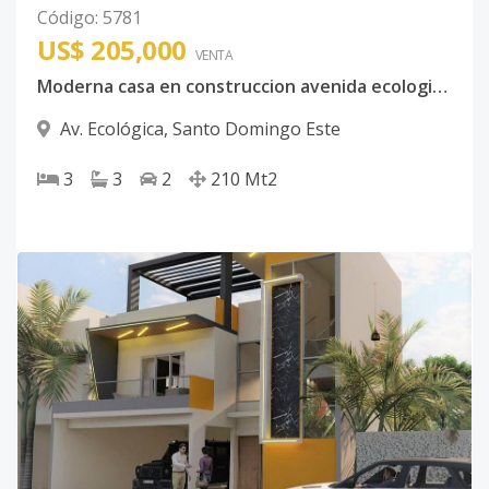
Código
:
5781
US$ 205,000
VENTA
Moderna casa en construccion avenida ecologica Farallon
Av. Ecológica
,
Santo Domingo Este
3
3
2
210
Mt2