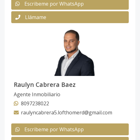
Escribeme por WhatsApp
Llámame
Raulyn Cabrera Baez
Agente Inmobiliario
8097238022
raulyncabrera5.lofthomerd@gmail.com
Escribeme por WhatsApp