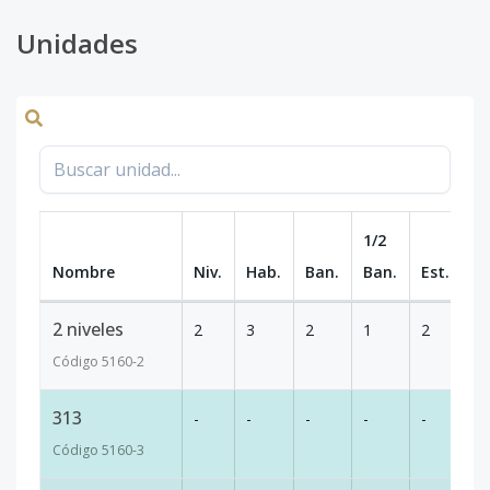
Unidades
1/2
Nombre
Niv.
Hab.
Ban.
Ban.
Est.
m
2 niveles
2
3
2
1
2
1
Código
5160
-2
313
-
-
-
-
-
-
Código
5160
-3