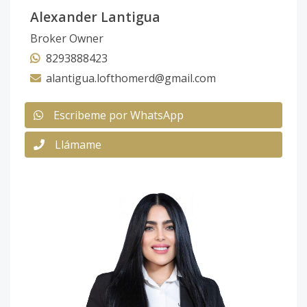
Alexander Lantigua
Broker Owner
8293888423
alantigua.lofthomerd@gmail.com
Escribeme por WhatsApp
Llámame