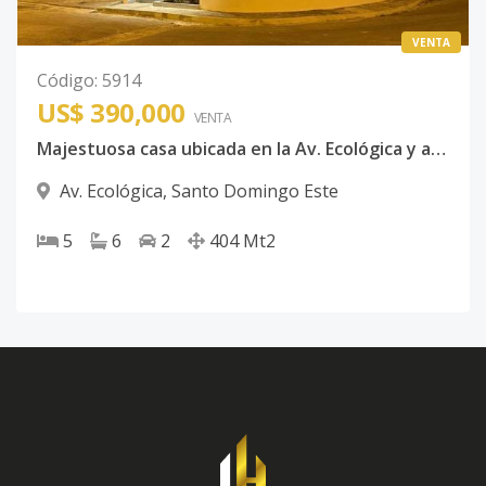
VENTA
Código
:
5914
US$ 390,000
VENTA
Majestuosa casa ubicada en la Av. Ecológica y acceso por las Americas
Av. Ecológica
,
Santo Domingo Este
5
6
2
404
Mt2