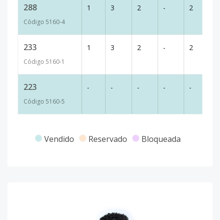
288
1
3
2
-
2
-
Código
5160
-4
233
1
3
2
-
2
1
Código
5160
-1
223
-
-
-
-
-
-
Código
5160
-5
Vendido
Reservado
Bloqueada