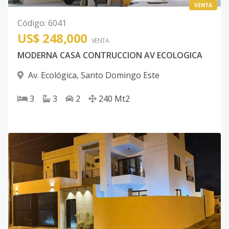
VENTA
Código
:
6041
US$ 248,000
VENTA
MODERNA CASA CONTRUCCION AV ECOLOGICA
Av. Ecológica
,
Santo Domingo Este
3
3
2
240
Mt2