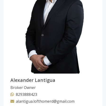
Alexander Lantigua
Broker Owner
8293888423
alantigua.lofthomerd@gmail.com