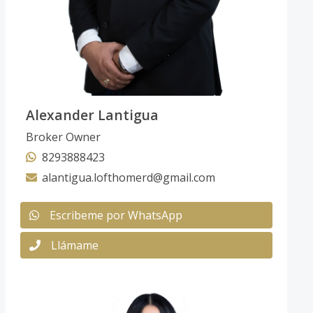
Alexander Lantigua
Broker Owner
8293888423
alantigua.lofthomerd@gmail.com
Escribeme por WhatsApp
Llámame