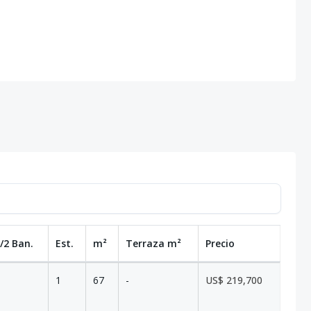
/2 Ban.
Est.
m²
Terraza
m²
Precio
1
67
-
US$ 219,700