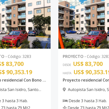
TO
-
Código
:
3283
PROYECTO
-
Código
:
328
$ 83,700
US$ 83,700
DESDE
S$ 90,353.19
US$ 90,353.1
HASTA
Proyecto residencial Con Bono Autopista de San Isidro
sta San Isidro
,
Santo
Autopista San Isidro
,
S
 Este
Domingo Este
e
3
hasta
3
Hab.
Desde
3
hasta
3
Hab.
73
hasta
79
Mt2
Desde
73
hasta
79
Mt