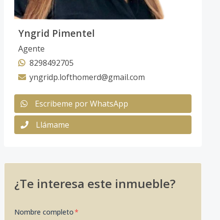
Yngrid Pimentel
Agente
8298492705
yngridp.lofthomerd@gmail.com
Escribeme por WhatsApp
Llámame
¿Te interesa este inmueble?
Nombre completo
*