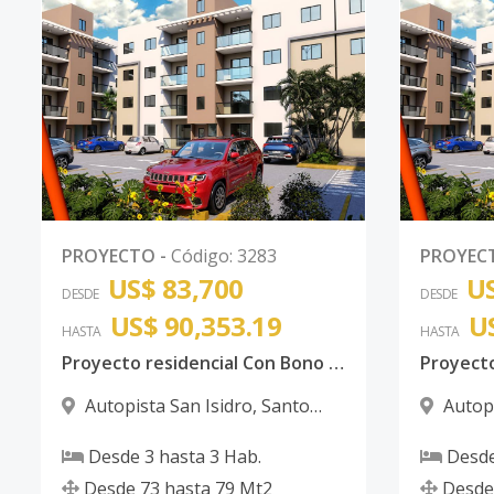
PROYECTO
-
Código
:
3283
PROYEC
US$ 83,700
US
DESDE
DESDE
US$ 90,353.19
U
HASTA
HASTA
Proyecto residencial Con Bono Autopista de San Isidro
Autopista San Isidro
,
Santo
Autopi
Domingo Este
Domingo
Desde
3
hasta
3
Hab.
Desd
Desde
73
hasta
79
Mt2
Desde