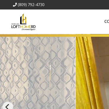
(809) 792-4730
C