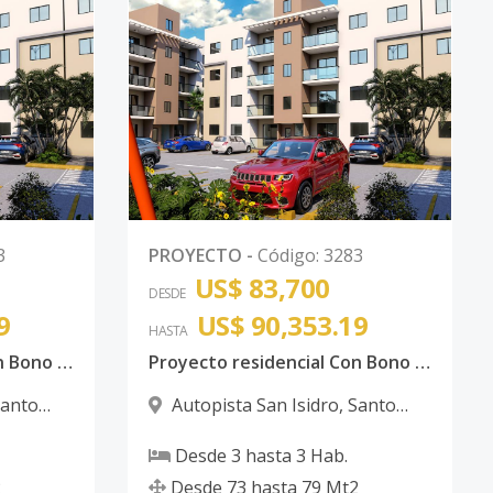
3
PROYECTO
-
Código
:
3283
US$ 83,700
DESDE
9
US$ 90,353.19
HASTA
Proyecto residencial Con Bono Autopista de San Isidro
Proyecto residencial Con Bono Autopista de San Isidro
anto
Autopista San Isidro
,
Santo
Domingo Este
Desde
3
hasta
3
Hab.
2
Desde
73
hasta
79
Mt2