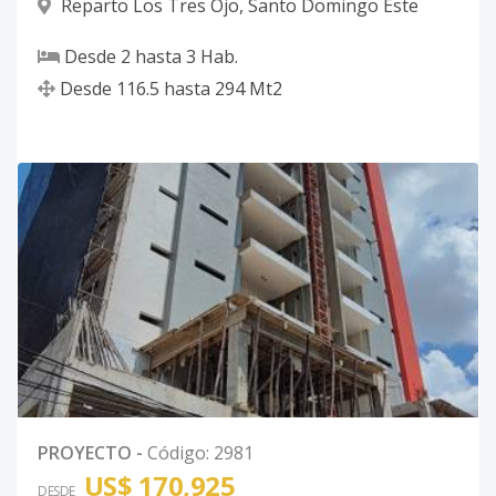
Reparto Los Tres Ojo
,
Santo Domingo Este
Desde
2
hasta
3
Hab.
Desde
116.5
hasta
294
Mt2
PROYECTO
-
Código
:
2981
US$ 170,925
DESDE