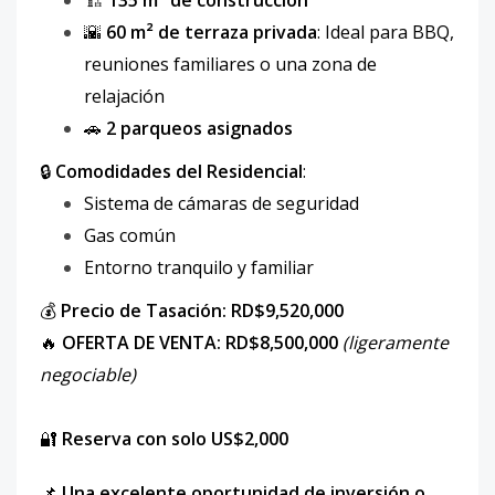
🏗
135 m² de construcción
🌇
60 m² de terraza privada
: Ideal para BBQ,
reuniones familiares o una zona de
relajación
🚗
2 parqueos asignados
🔒
Comodidades del Residencial
:
Sistema de cámaras de seguridad
Gas común
Entorno tranquilo y familiar
💰
Precio de Tasación: RD$9,520,000
🔥
OFERTA DE VENTA: RD$8,500,000
(ligeramente
negociable)
🔐
Reserva con solo US$2,000
📌
Una excelente oportunidad de inversión o