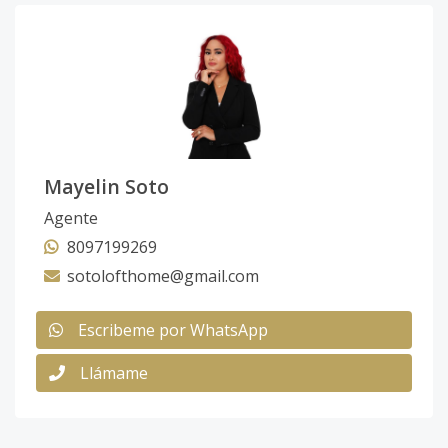
Mayelin Soto
Agente
8097199269
sotolofthome@gmail.com
Escribeme por WhatsApp
Llámame