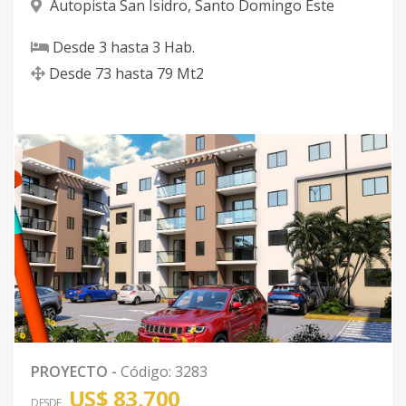
Autopista San Isidro
,
Santo Domingo Este
Desde
3
hasta
3
Hab.
Desde
73
hasta
79
Mt2
PROYECTO
-
Código
:
3283
US$ 83,700
DESDE