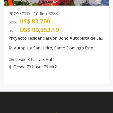
PROYECTO
-
Código
:
3283
US$ 83,700
DESDE
US$ 90,353.19
HASTA
Proyecto residencial Con Bono Autopista de San Isidro
Autopista San Isidro
,
Santo Domingo Este
Desde
3
hasta
3
Hab.
Desde
73
hasta
79
Mt2