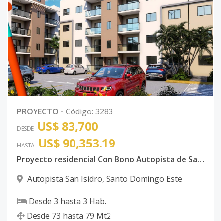
PROYECTO
-
Código
:
3283
US$ 83,700
DESDE
US$ 90,353.19
HASTA
Proyecto residencial Con Bono Autopista de San Isidro
Autopista San Isidro
,
Santo Domingo Este
Desde
3
hasta
3
Hab.
Desde
73
hasta
79
Mt2