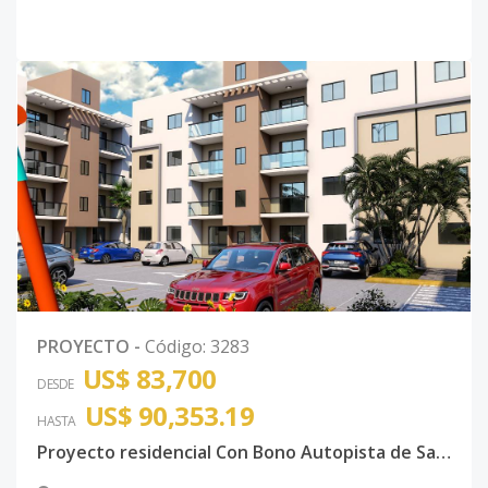
PROYECTO
-
Código
:
3283
US$ 83,700
DESDE
US$ 90,353.19
HASTA
Proyecto residencial Con Bono Autopista de San Isidro