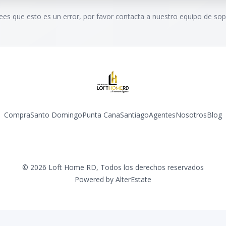
rees que esto es un error, por favor contacta a nuestro equipo de sop
Compra
Santo Domingo
Punta Cana
Santiago
Agentes
Nosotros
Blog
Facebook
Instagram
YouTube
©
2026
Loft Home RD
,
Todos los derechos reservados
Powered by
AlterEstate