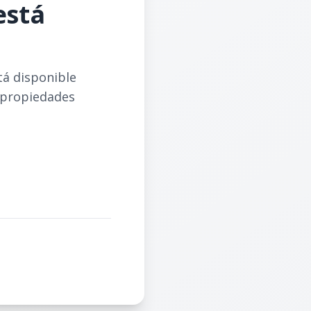
está
tá disponible
 propiedades