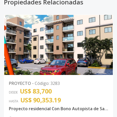
Propiedades Relacionadas
PROYECTO
-
Código
:
3283
US$ 83,700
DESDE
US$ 90,353.19
HASTA
Proyecto residencial Con Bono Autopista de San Isidro