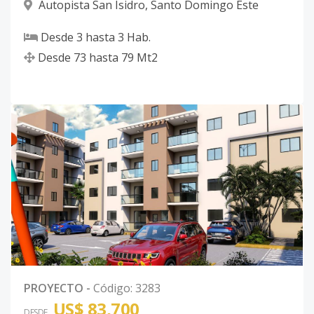
Autopista San Isidro
,
Santo Domingo Este
Desde
3
hasta
3
Hab.
Desde
73
hasta
79
Mt2
PROYECTO
-
Código
:
3283
US$ 83,700
DESDE