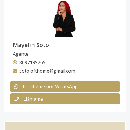
Mayelin Soto
Agente
8097199269
sotolofthome@gmail.com
Escribeme por WhatsApp
Llámame