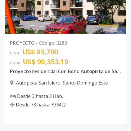
PROYECTO
-
Código
:
3283
US$ 83,700
DESDE
US$ 90,353.19
HASTA
Proyecto residencial Con Bono Autopista de San Isidro
Autopista San Isidro
,
Santo Domingo Este
Desde
3
hasta
3
Hab.
Desde
73
hasta
79
Mt2