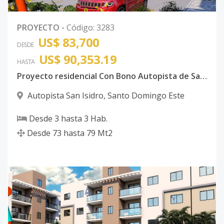
PROYECTO
-
Código
:
3283
US$ 83,700
DESDE
US$ 90,353.19
HASTA
Proyecto residencial Con Bono Autopista de San Isidro
Autopista San Isidro
,
Santo Domingo Este
Desde
3
hasta
3
Hab.
Desde
73
hasta
79
Mt2