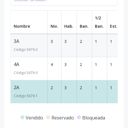
1/2
Nombre
Niv.
Hab.
Ban.
Ban.
Est.
m
3A
3
3
2
1
1
1
Código
5679
-2
4A
4
3
2
1
1
1
Código
5679
-3
2A
2
3
2
1
1
1
Código
5679
-1
Vendido
Reservado
Bloqueada