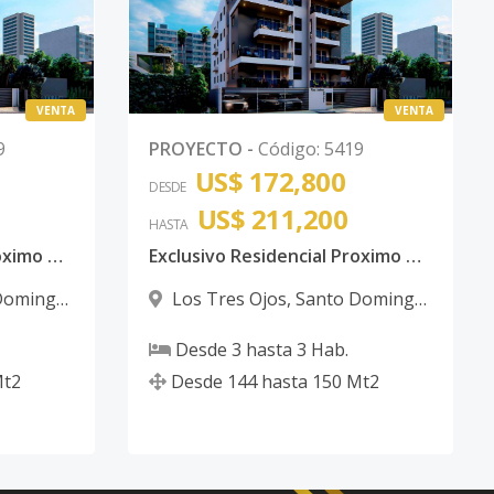
VENTA
VENTA
9
PROYECTO
-
Código
:
5419
US$ 172,800
DESDE
US$ 211,200
HASTA
Exclusivo Residencial Proximo Av Charles de Gaulle y Autopista Las Americas / Santo Domingo Este
Exclusivo Residencial Proximo Av Charles de Gaulle y Autopista Las Americas / Santo Domingo Este
Domingo
Los Tres Ojos
,
Santo Domingo
Este
Desde
3
hasta
3
Hab.
t2
Desde
144
hasta
150
Mt2