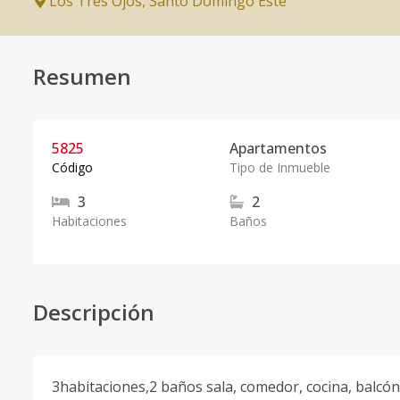
Los Tres Ojos
,
Santo Domingo Este
Resumen
5825
Apartamentos
Código
Tipo de Inmueble
3
2
Habitaciones
Baños
Descripción
3habitaciones,2 baños sala, comedor, cocina, balcó