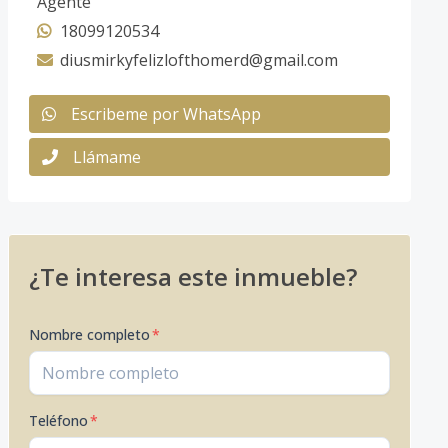
Agente
18099120534
diusmirkyfelizlofthomerd@gmail.com
Escribeme por WhatsApp
Llámame
¿Te interesa este inmueble?
Nombre completo
*
Teléfono
*