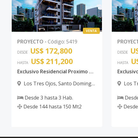
VENTA
PROYECTO
-
Código
:
5419
PROYEC
US$ 172,800
US
DESDE
DESDE
US$ 211,200
U
HASTA
HASTA
Exclusivo Residencial Proximo Av Charles de Gaulle y Autopista Las Americas / Santo Domingo Este
Los Tres Ojos
,
Santo Domingo
Los T
Este
Este
Desde
3
hasta
3
Hab.
Desd
Desde
144
hasta
150
Mt2
Desde