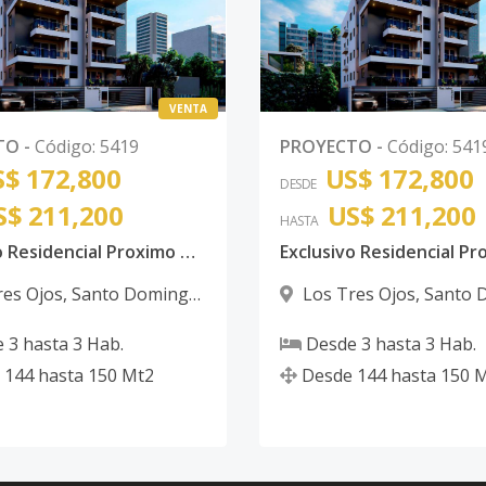
VENTA
TO
-
Código
:
5419
PROYECTO
-
Código
:
541
$ 172,800
US$ 172,800
DESDE
S$ 211,200
US$ 211,200
HASTA
Exclusivo Residencial Proximo Av Charles de Gaulle y Autopista Las Americas / Santo Domingo Este
res Ojos
,
Santo Domingo
Los Tres Ojos
,
Santo 
Este
e
3
hasta
3
Hab.
Desde
3
hasta
3
Hab.
144
hasta
150
Mt2
Desde
144
hasta
150
M