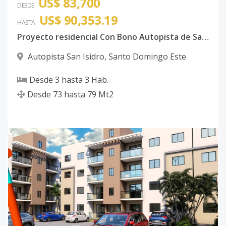
US$ 83,700
DESDE
US$ 90,353.19
HASTA
Proyecto residencial Con Bono Autopista de San Isidro
Autopista San Isidro
,
Santo Domingo Este
Desde
3
hasta
3
Hab.
Desde
73
hasta
79
Mt2