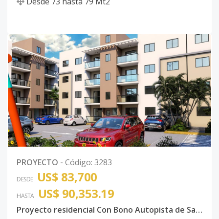
Desde
73
hasta
79
Mt2
PROYECTO
-
Código
:
3283
US$ 83,700
DESDE
US$ 90,353.19
HASTA
Proyecto residencial Con Bono Autopista de San Isidro