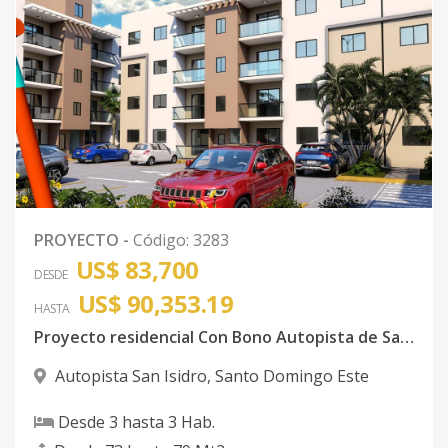
PROYECTO
-
Código
:
3283
US$ 83,700
DESDE
US$ 90,353.19
HASTA
Proyecto residencial Con Bono Autopista de San Isidro
Autopista San Isidro
,
Santo Domingo Este
Desde
3
hasta
3
Hab.