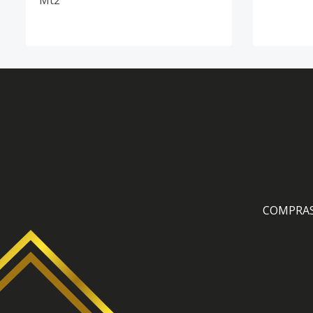
Mt2
COMPRA