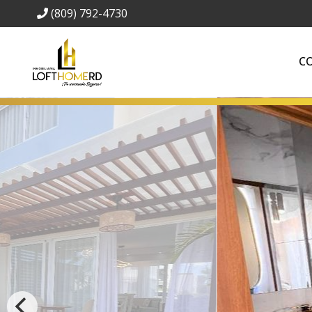
(809) 792-4730
C