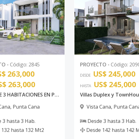
TO
-
Código
:
2845
PROYECTO
-
Código
:
209
$ 263,000
US$ 245,000
DESDE
S$ 263,000
US$ 245,000
HASTA
VILLAS DE 3 HABITACIONES EN PUNTA CANA VISTA CANA
 Cana
,
Punta Cana
Vista Cana
,
Punta Can
e
3
hasta
3
Hab.
Desde
3
hasta
3
Hab.
132
hasta
132
Mt2
Desde
142
hasta
142
M