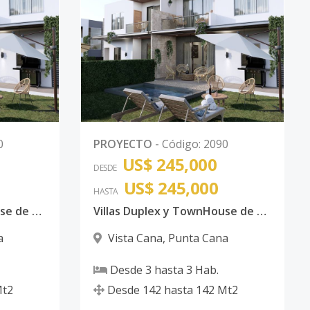
0
PROYECTO
-
Código
:
2090
US$ 245,000
DESDE
US$ 245,000
HASTA
Villas Duplex y TownHouse de 3 Habitaciones con piscina Vista Cana
Villas Duplex y TownHouse de 3 Habitaciones con piscina Vista Cana
a
Vista Cana
,
Punta Cana
Desde
3
hasta
3
Hab.
t2
Desde
142
hasta
142
Mt2