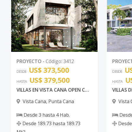
PROYECTO
-
Código
:
3412
PROYEC
US$ 373,500
US
DESDE
DESDE
US$ 379,500
U
HASTA
HASTA
VILLAS EN VISTA CANA OPEN CONCEPT DE 3 HABITACIONES
Vista Cana
,
Punta Cana
Vista
Desde
3
hasta
4
Hab.
Desd
Desde
189.73
hasta
189.73
Desde