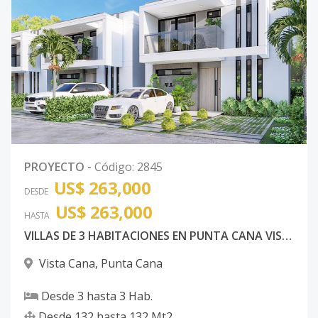
PROYECTO
-
Código
:
2845
US$ 263,000
DESDE
US$ 263,000
HASTA
VILLAS DE 3 HABITACIONES EN PUNTA CANA VISTA CANA
Vista Cana
,
Punta Cana
Desde
3
hasta
3
Hab.
Desde
132
hasta
132
Mt2