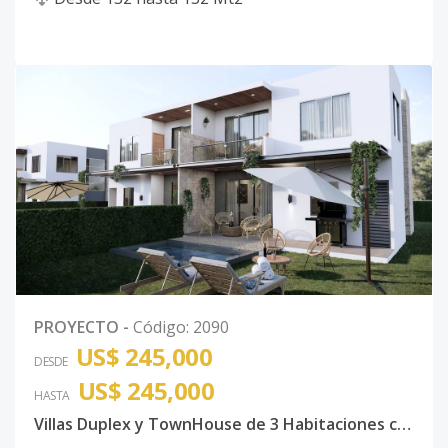
PROYECTO
-
Código
:
2090
US$ 245,000
DESDE
US$ 245,000
HASTA
Villas Duplex y TownHouse de 3 Habitaciones con piscina Vista Cana