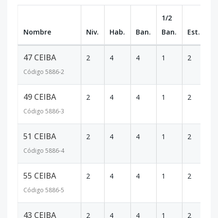
1/2
Nombre
Niv.
Hab.
Ban.
Ban.
Est.
m
47 CEIBA
2
4
4
1
2
5
Código
5886
-2
49 CEIBA
2
4
4
1
2
6
Código
5886
-3
51 CEIBA
2
4
4
1
2
6
Código
5886
-4
55 CEIBA
2
4
4
1
2
6
Código
5886
-5
43 CEIBA
2
4
4
1
2
6