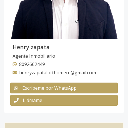
Henry zapata
Agente Inmobiliario
8092662449
henryzapatalofthomerd@gmail.com
Escribeme por WhatsApp
Llámame