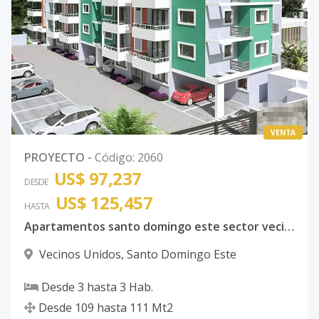
VENTA
PROYECTO
-
Código
:
2060
US$ 97,237
DESDE
US$ 125,457
HASTA
Apartamentos santo domingo este sector vecinos unidos
Vecinos Unidos
,
Santo Domingo Este
Desde
3
hasta
3
Hab.
Desde
109
hasta
111
Mt2