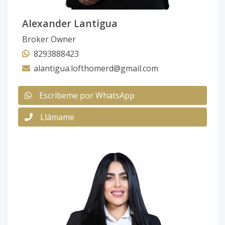
Alexander Lantigua
Broker Owner
8293888423
alantigua.lofthomerd@gmail.com
Escribeme por WhatsApp
Llámame