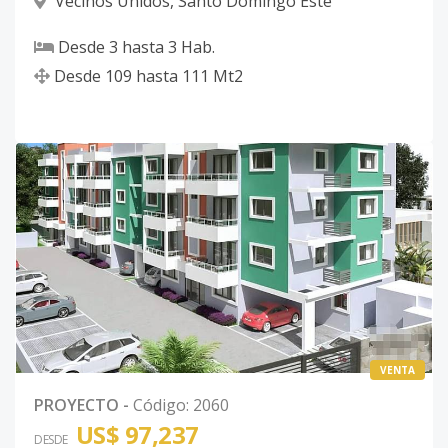
Vecinos Unidos
,
Santo Domingo Este
Desde
3
hasta
3
Hab.
Desde
109
hasta
111
Mt2
VENTA
PROYECTO
-
Código
:
2060
US$ 97,237
DESDE