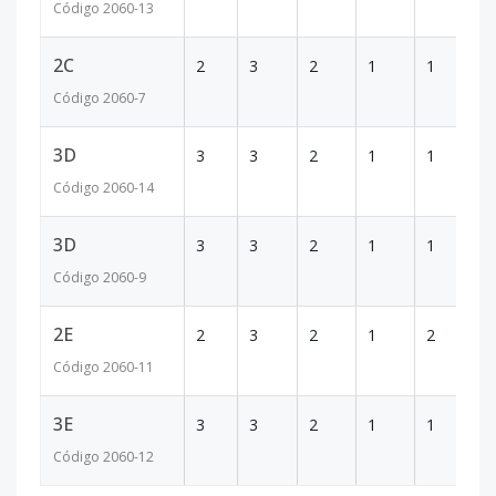
Código
2060
-13
2C
2
3
2
1
1
1
Código
2060
-7
3D
3
3
2
1
1
1
Código
2060
-14
3D
3
3
2
1
1
1
Código
2060
-9
2E
2
3
2
1
2
1
Código
2060
-11
3E
3
3
2
1
1
1
Código
2060
-12