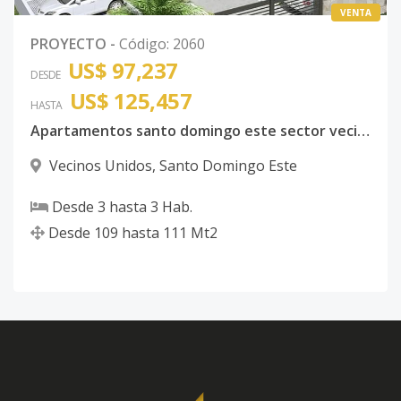
VENTA
PROYECTO
-
Código
:
2060
US$ 97,237
DESDE
US$ 125,457
HASTA
Apartamentos santo domingo este sector vecinos unidos
Vecinos Unidos
,
Santo Domingo Este
Desde
3
hasta
3
Hab.
Desde
109
hasta
111
Mt2