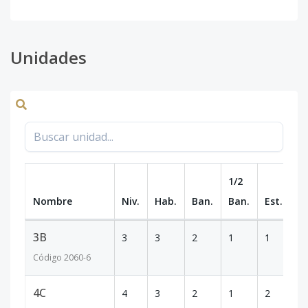
Unidades
1/2
Nombre
Niv.
Hab.
Ban.
Ban.
Est.
m
3B
3
3
2
1
1
10
Código
2060
-6
4C
4
3
2
1
2
1