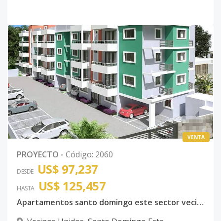
VENTA
PROYECTO
-
Código
:
2060
US$ 97,237
DESDE
US$ 125,457
HASTA
Apartamentos santo domingo este sector vecinos unidos