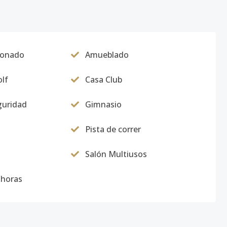
ionado
Amueblado
lf
Casa Club
guridad
Gimnasio
Pista de correr
Salón Multiusos
 horas