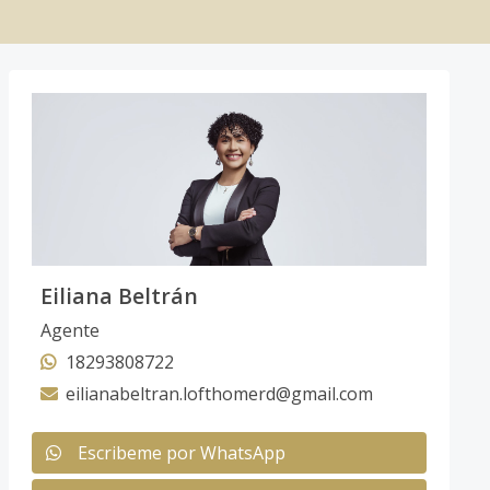
Eiliana Beltrán
Agente
18293808722
eilianabeltran.lofthomerd@gmail.com
Escribeme por WhatsApp