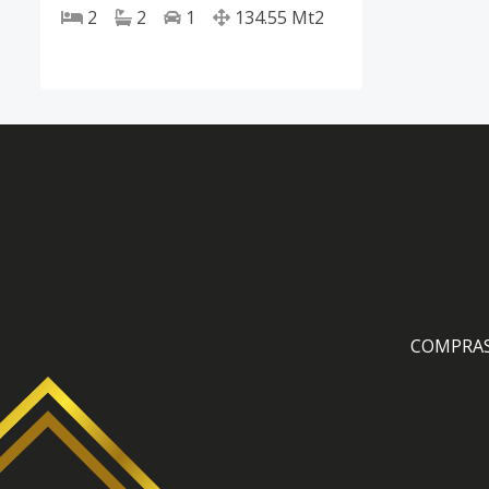
2
2
1
134.55
Mt2
COMPRA