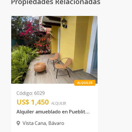
Propiedades Relacionadas
ALQUILER
Código
:
6029
US$ 1,450
ALQUILER
Alquiler amueblado en Pueblito Caribeño
Vista Cana
,
Bávaro