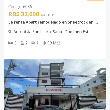
Código
:
6086
RD$ 32,000
ALQUILER
Se renta Apart remodelado en Sheetrock en 📍san Isidro
Autopista San Isidro
,
Santo Domingo Este
3
2
1
99
Mt2