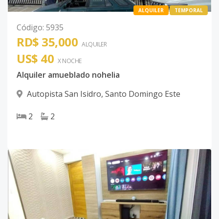
ALQUILER
TEMPORAL
Código
:
5935
RD$ 35,000
ALQUILER
US$ 40
X NOCHE
Alquiler amueblado nohelia
Autopista San Isidro
,
Santo Domingo Este
2
2