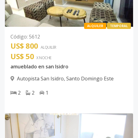
ALQUILER
TEMPORAL
Código
:
5612
US$ 800
ALQUILER
US$ 50
X NOCHE
amueblado en san Isidro
Autopista San Isidro
,
Santo Domingo Este
2
2
1