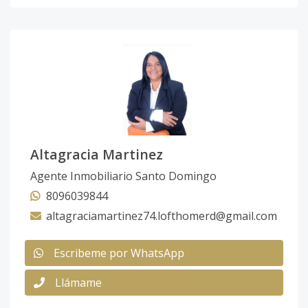
Altagracia Martinez
Agente Inmobiliario Santo Domingo
8096039844
altagraciamartinez74.lofthomerd@gmail.com
Escribeme por WhatsApp
Llámame