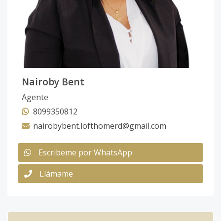
Nairoby Bent
Agente
8099350812
nairobybent.lofthomerd@gmail.com
Escribeme por WhatsApp
Llámame