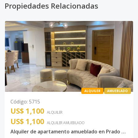
Propiedades Relacionadas
ALQUILER
AMUEBLADO
Código
:
5715
US$ 1,100
ALQUILER
US$ 1,100
ALQUILER
AMUEBLADO
Alquiler de apartamento amueblado en Prado Oriental Sto Dgo este.