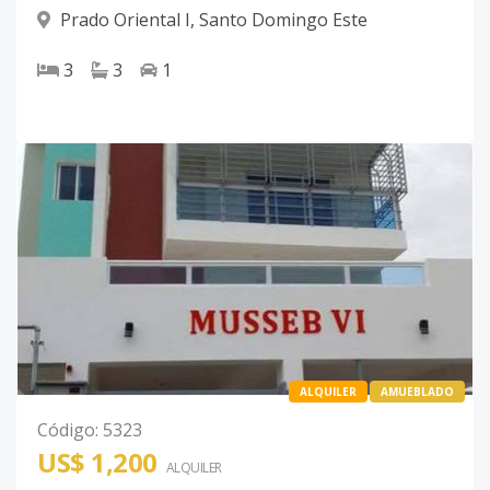
Prado Oriental I
,
Santo Domingo Este
3
3
1
ALQUILER
AMUEBLADO
Código
:
5323
US$ 1,200
ALQUILER