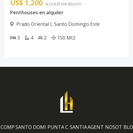
US$ 1,200
ALQUILER
AMUEBLADO
Penthouses en alquiler
Prado Oriental I
,
Santo Domingo Este
3
4
2
150
Mt2
COMP
SANTO DOMI
PUNTA C
SANTIA
AGENT
NOSOT
BLO