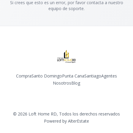
Si crees que esto es un error, por favor contacta a nuestro
equipo de soporte.
Compra
Santo Domingo
Punta Cana
Santiago
Agentes
Nosotros
Blog
Facebook
Instagram
YouTube
©
2026
Loft Home RD
,
Todos los derechos reservados
Powered by
AlterEstate