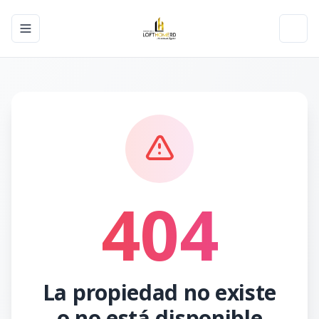
Toggle navigation menu
Toggl
404
La propiedad no existe
o no está disponible