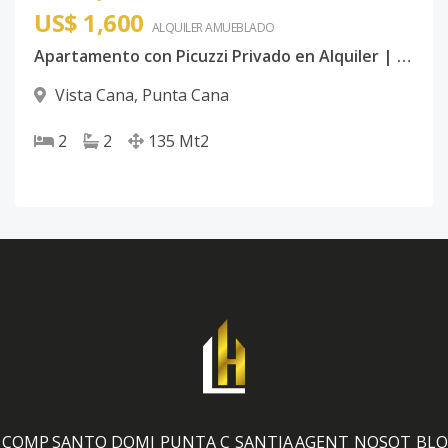
US$ 1,600
ALQUILER
AMUEBLADO
Apartamento con Picuzzi Privado en Alquiler | Vista Cana, Punta Cana
Vista Cana
,
Punta Cana
2
2
135
Mt2
COMP
SANTO DOMI
PUNTA C
SANTIA
AGENT
NOSOT
BLO