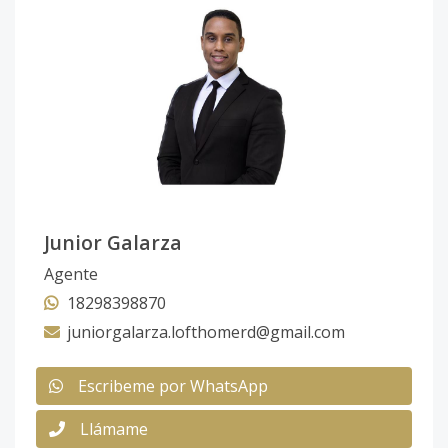
Junior Galarza
Agente
18298398870
juniorgalarza.lofthomerd@gmail.com
Escribeme por WhatsApp
Llámame