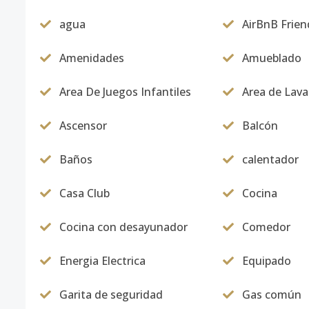
agua
AirBnB Frien
Amenidades
Amueblado
Area De Juegos Infantiles
Area de Lav
Ascensor
Balcón
Baños
calentador
Casa Club
Cocina
Cocina con desayunador
Comedor
Energia Electrica
Equipado
Garita de seguridad
Gas común