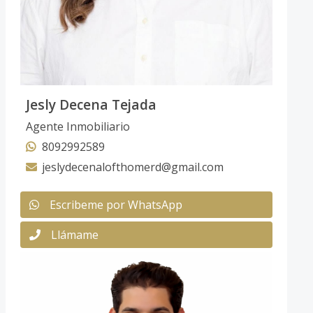
Jesly Decena Tejada
Agente Inmobiliario
8092992589
jeslydecenalofthomerd@gmail.com
Escribeme por WhatsApp
Llámame