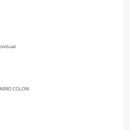
iovisual
 FARRO COLON