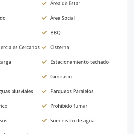
Área de Estar
ado
Área Social
BBQ
erciales Cercanos
Cisterna
carga
Estacionamiento techado
Gimnasio
uas plusviales
Parqueos Paralelos
rico
Prohibido fumar
usos
Suministro de agua