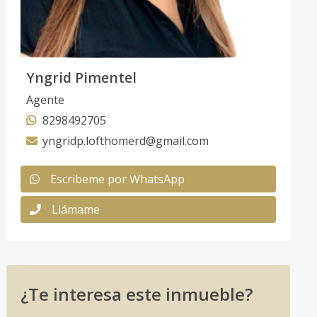
Yngrid Pimentel
Agente
8298492705
yngridp.lofthomerd@gmail.com
Escribeme por WhatsApp
Llámame
¿Te interesa este inmueble?