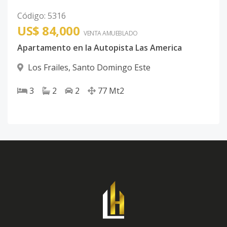
Código
:
5316
US$ 84,000
VENTA AMUEBLADO
Apartamento en la Autopista Las America
Los Frailes
,
Santo Domingo Este
3
2
2
77
Mt2