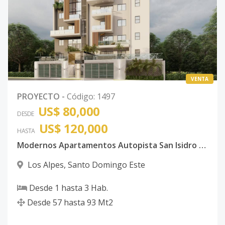
VENTA
PROYECTO
-
Código
:
1497
US$ 80,000
DESDE
US$ 120,000
HASTA
Modernos Apartamentos Autopista San Isidro Próximo Jumbo y Sirena
Los Alpes
,
Santo Domingo Este
Desde
1
hasta
3
Hab.
Desde
57
hasta
93
Mt2