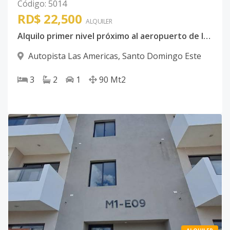
Código
:
5014
RD$ 22,500
ALQUILER
Alquilo primer nivel próximo al aeropuerto de las Americas
Autopista Las Americas
,
Santo Domingo Este
3
2
1
90
Mt2