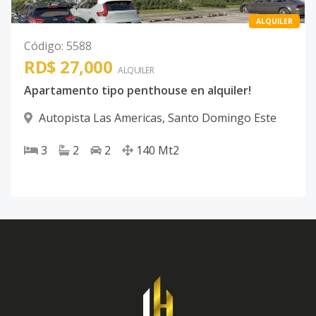
ALQUILER
Código
:
5588
RD$ 27,000
ALQUILER
Apartamento tipo penthouse en alquiler!
Autopista Las Americas
,
Santo Domingo Este
3
2
2
140
Mt2