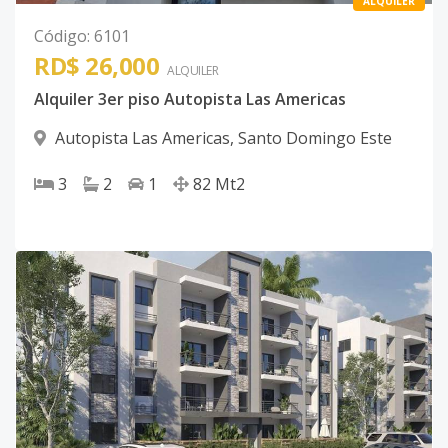
ALQUILER
Código
:
6101
RD$ 26,000
ALQUILER
Alquiler 3er piso Autopista Las Americas
Autopista Las Americas
,
Santo Domingo Este
3
2
1
82
Mt2