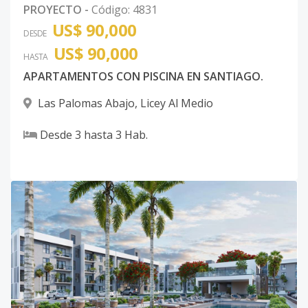
Código
4831
-35
PROYECTO
-
Código
:
4831
US$ 90,000
DESDE
3-1-d
1
3
2
-
1
8
US$ 90,000
HASTA
Código
4831
-36
APARTAMENTOS CON PISCINA EN SANTIAGO.
3-2-a
2
3
2
-
1
8
Las Palomas Abajo
,
Licey Al Medio
Código
4831
-37
Desde
3
hasta
3
Hab.
3-2-b
2
3
2
-
1
8
Código
4831
-38
3-2-c
2
3
2
-
1
8
Código
4831
-39
3-2-d
-
3
2
-
1
8
Código
4831
-40