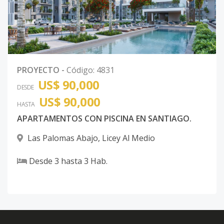
Código
4831
-46
3-4-c
4
3
2
-
1
8
Código
4831
-47
Unidad-48
-
-
-
-
-
-
PROYECTO
-
Código
:
4831
US$ 90,000
Código
4831
-48
DESDE
US$ 90,000
HASTA
3-4-d
4
3
2
-
1
8
APARTAMENTOS CON PISCINA EN SANTIAGO.
Código
4831
-49
Las Palomas Abajo
,
Licey Al Medio
4-2-D
2
3
2
-
1
8
Desde
3
hasta
3
Hab.
Código
4831
-50
Unidad-51
-
-
-
-
-
-
Código
4831
-51