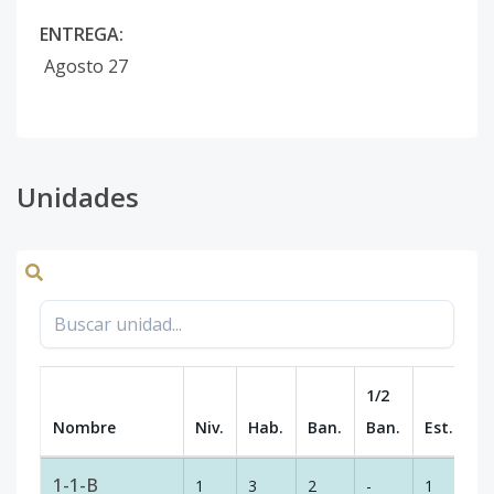
ENTREGA:
Agosto 27
Unidades
1/2
Nombre
Niv.
Hab.
Ban.
Ban.
Est.
m
1-1-B
1
3
2
-
1
8