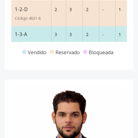
1-2-D
2
3
2
-
1
8
Código
4831
-8
1-3-A
3
3
2
-
1
8
Código
4831
-9
Vendido
Reservado
Bloqueada
1-3-B
3
3
2
-
1
8
Código
4831
-10
1-3-C
3
3
2
-
1
8
Código
4831
-11
1-3-D
3
3
2
-
1
8
Código
4831
-12
1-4-A
4
3
2
-
1
8