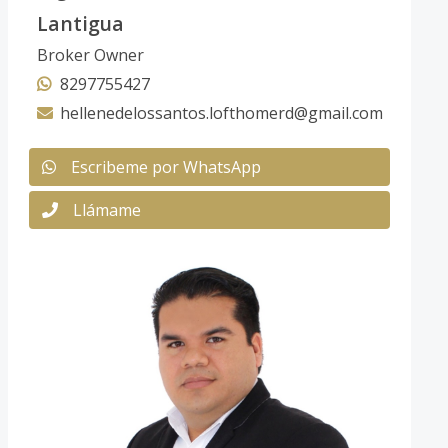
Lantigua
Broker Owner
8297755427
hellenedelossantos.lofthomerd@gmail.com
Escribeme por WhatsApp
Llámame