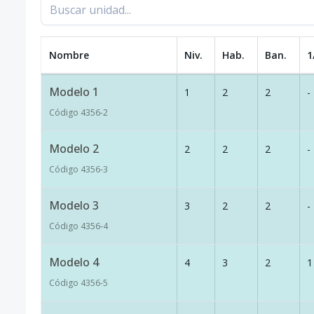
Nombre
Niv.
Hab.
Ban.
1
Modelo 1
1
2
2
-
Código
4356
-2
Modelo 2
2
2
2
-
Código
4356
-3
Modelo 3
3
2
2
-
Código
4356
-4
Modelo 4
4
3
2
1
Código
4356
-5