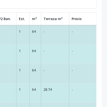
/2 Ban.
Est.
m²
Terraza
m²
Precio
1
64
-
-
1
64
-
-
1
64
-
-
1
64
28.74
-