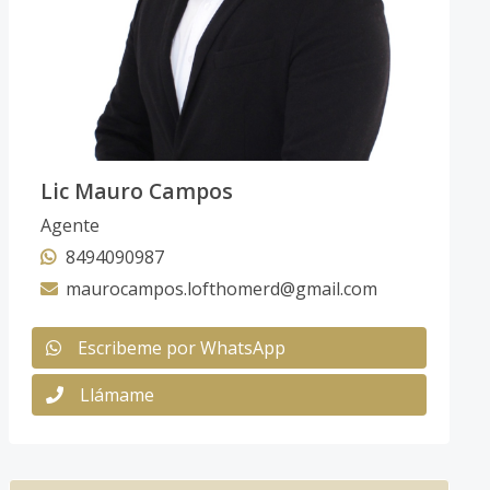
Lic Mauro Campos
Agente
8494090987
maurocampos.lofthomerd@gmail.com
Escribeme por WhatsApp
Llámame