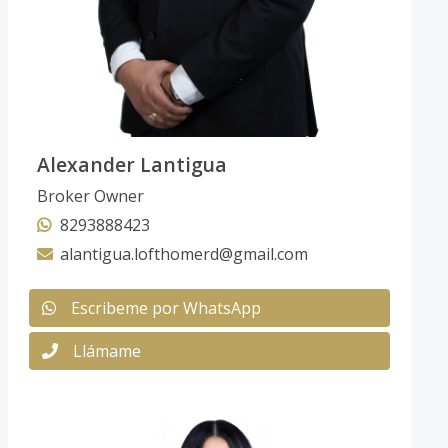
Alexander Lantigua
Broker Owner
8293888423
alantigua.lofthomerd@gmail.com
Escribeme por WhatsApp
Llámame