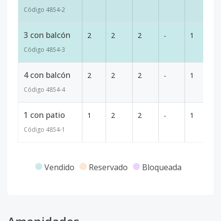
Código
4854
-2
3 con balcón
2
2
2
-
1
1
Código
4854
-3
4 con balcón
2
2
2
-
1
1
Código
4854
-4
1 con patio
1
2
2
-
1
1
Código
4854
-1
Vendido
Reservado
Bloqueada