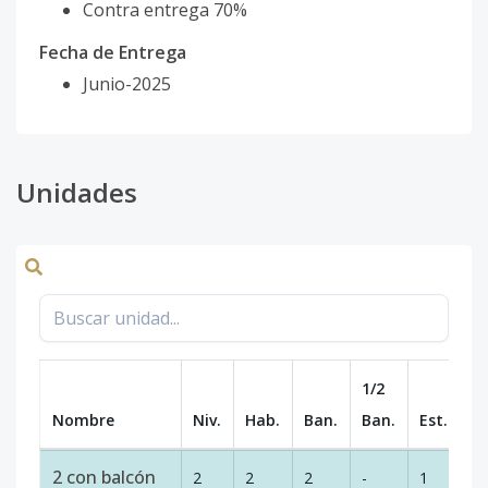
Contra entrega 70%
Fecha de Entrega
Junio-2025
Unidades
1/2
Nombre
Niv.
Hab.
Ban.
Ban.
Est.
m
2 con balcón
2
2
2
-
1
1