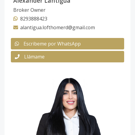
Alexander Lantigua
Broker Owner
8293888423
alantigua.lofthomerd@gmail.com
Escribeme por WhatsApp
Llámame