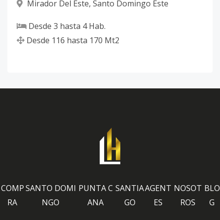
Mirador Del Este
,
Santo Domingo Este
Desde
3
hasta
4
Hab.
Desde
116
hasta
170
Mt2
COMP
SANTO DOMI
PUNTA C
SANTIA
AGENT
NOSOT
BLO
RA
NGO
ANA
GO
ES
ROS
G