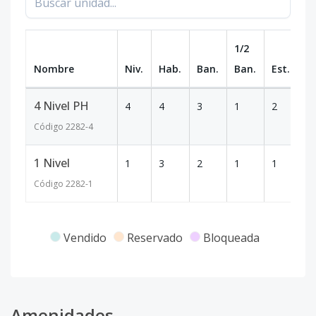
1/2
Nombre
Niv.
Hab.
Ban.
Ban.
Est.
m
4 Nivel PH
4
4
3
1
2
1
Código
2282
-4
1 Nivel
1
3
2
1
1
1
Código
2282
-1
Vendido
Reservado
Bloqueada
Amenidades