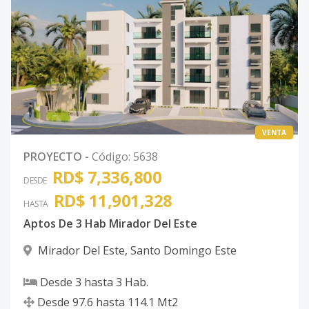
VENTA
PROYECTO
-
Código
:
5638
RD$ 7,336,800
DESDE
RD$ 11,901,328
HASTA
Aptos De 3 Hab Mirador Del Este
Mirador Del Este
,
Santo Domingo Este
Desde
3
hasta
3
Hab.
Desde
97.6
hasta
114.1
Mt2