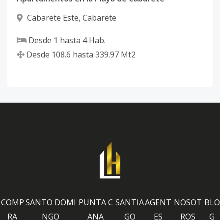
Cabarete Este
,
Cabarete
Desde
1
hasta
4
Hab.
Desde
108.6
hasta
339.97
Mt2
COMP
SANTO DOMI
PUNTA C
SANTIA
AGENT
NOSOT
BLO
RA
NGO
ANA
GO
ES
ROS
G