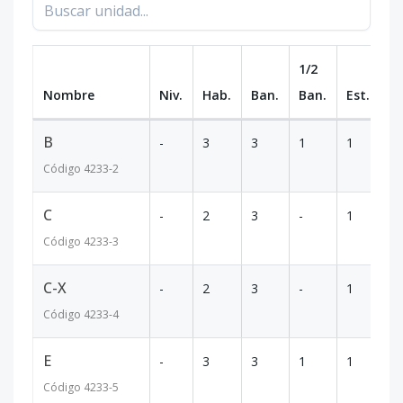
1/2
Nombre
Niv.
Hab.
Ban.
Ban.
Est.
m
B
-
3
3
1
1
16
Código
4233
-2
C
-
2
3
-
1
15
Código
4233
-3
C-X
-
2
3
-
1
16
Código
4233
-4
E
-
3
3
1
1
24
Código
4233
-5