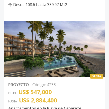
Desde
108.6
hasta
339.97
Mt2
VENTA
PROYECTO
-
Código
:
4233
US$ 547,000
DESDE
US$ 2,884,400
HASTA
Apartamentos en la Playa de Cabarete