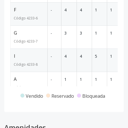
F
-
4
4
1
1
33
Código
4233
-6
G
-
3
3
1
1
20
Código
4233
-7
I
-
4
4
5
1
28
Código
4233
-8
A
-
1
1
1
1
10
Código
4233
-1
Vendido
Reservado
Bloqueada
Amenidades