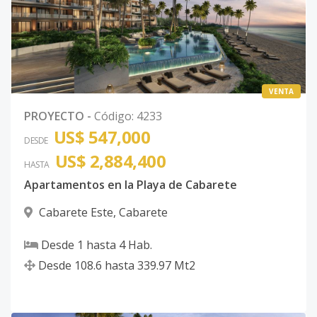
VENTA
PROYECTO
-
Código
:
4233
US$ 547,000
DESDE
US$ 2,884,400
HASTA
Apartamentos en la Playa de Cabarete
Cabarete Este
,
Cabarete
Desde
1
hasta
4
Hab.
Desde
108.6
hasta
339.97
Mt2