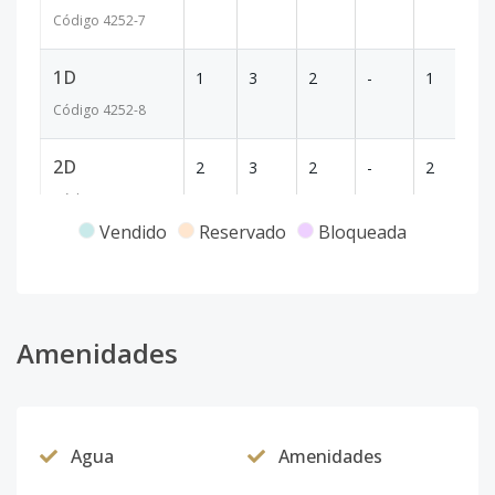
Código
4252
-7
1D
1
3
2
-
1
1
Código
4252
-8
2D
2
3
2
-
2
1
Código
4252
-9
Vendido
Reservado
Bloqueada
3D
3
3
2
-
2
1
Código
4252
-10
1E
Amenidades
1
1
2
-
1
8
Código
4252
-11
2E
2
1
2
-
1
8
Agua
Amenidades
Código
4252
-12