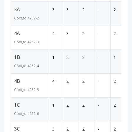
3A
3
3
2
-
2
-
Código
4252
-2
4A
4
3
2
-
2
1
Código
4252
-3
1B
1
2
2
-
1
8
Código
4252
-4
4B
4
2
2
-
2
8
Código
4252
-5
1C
1
2
2
-
2
8
Código
4252
-6
3C
3
2
2
-
2
8