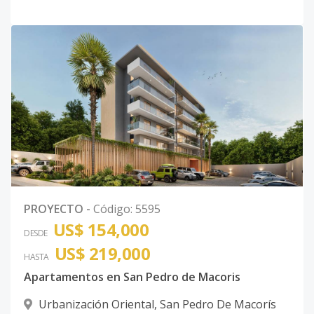
PROYECTO
-
Código
:
5595
US$ 154,000
DESDE
US$ 219,000
HASTA
Apartamentos en San Pedro de Macoris
Urbanización Oriental
,
San Pedro De Macorís