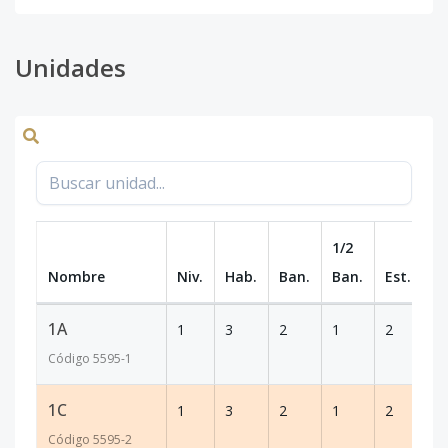
Unidades
1/2
Nombre
Niv.
Hab.
Ban.
Ban.
Est.
m
1A
1
3
2
1
2
1
Código
5595
-1
1C
1
3
2
1
2
1
Código
5595
-2