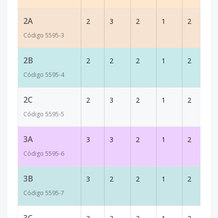
2A
2
3
2
1
2
1
Código
5595
-3
2B
2
2
2
1
2
1
Código
5595
-4
2C
2
3
2
1
2
1
Código
5595
-5
3A
3
3
2
1
2
1
Código
5595
-6
3B
3
2
2
1
2
1
Código
5595
-7