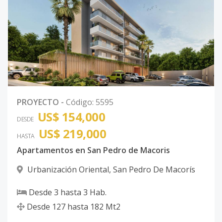
PROYECTO
-
Código
:
5595
US$ 154,000
DESDE
US$ 219,000
HASTA
Apartamentos en San Pedro de Macoris
Urbanización Oriental
,
San Pedro De Macorís
Desde
3
hasta
3
Hab.
Desde
127
hasta
182
Mt2