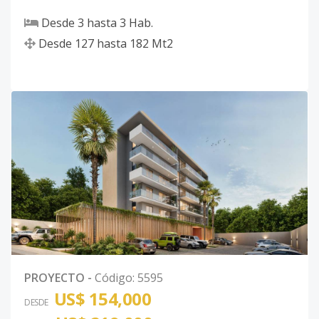
Desde
3
hasta
3
Hab.
Desde
127
hasta
182
Mt2
PROYECTO
-
Código
:
5595
US$ 154,000
DESDE