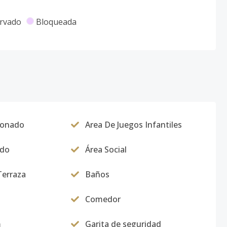
rvado
Bloqueada
ionado
Area De Juegos Infantiles
ado
Área Social
Terraza
Baños
Comedor
m
Garita de seguridad