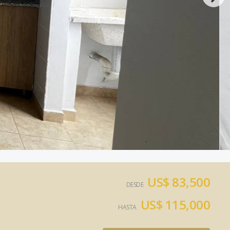
US$ 83,500
DESDE
US$ 115,000
HASTA