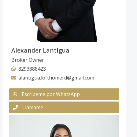
Alexander Lantigua
Broker Owner
8293888423
alantigua.lofthomerd@gmail.com
Escribeme por WhatsApp
Llámame