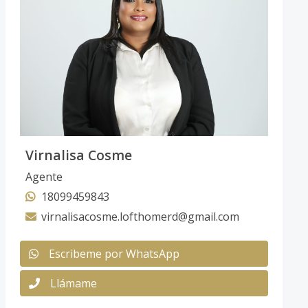
Virnalisa Cosme
Agente
18099459843
virnalisacosme.lofthomerd@gmail.com
Escribeme por WhatsApp
Llámame