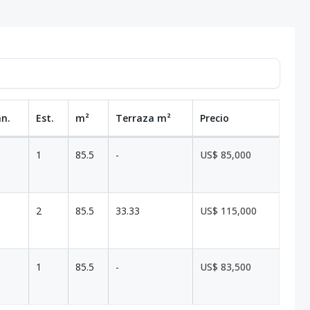
an.
Est.
m²
Terraza
m²
Precio
1
85.5
-
US$ 85,000
2
85.5
33.33
US$ 115,000
1
85.5
-
US$ 83,500