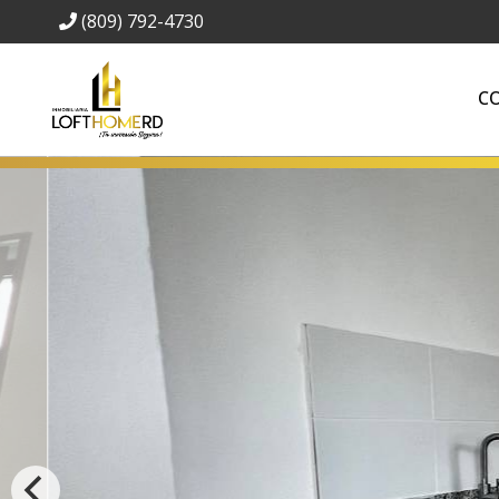
(809) 792-4730
C