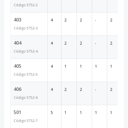
Código
5752
-2
403
4
2
2
-
2
1
Código
5752
-3
404
4
2
2
-
2
1
Código
5752
-4
405
4
1
1
1
1
6
Código
5752
-5
406
4
2
2
-
2
1
Código
5752
-6
501
5
1
1
1
1
7
Código
5752
-7