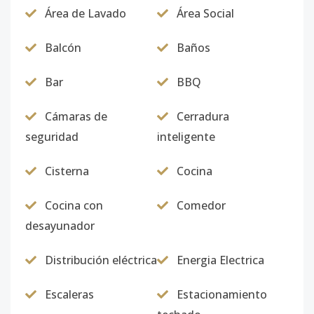
Código
5752
-13
Área de Lavado
Área Social
Unidad-13
-
-
-
-
-
-
Balcón
Baños
Código
5752
-14
Bar
BBQ
401
4
1
1
1
1
7
Cámaras de
Cerradura
Código
5752
-1
seguridad
inteligente
Cisterna
Cocina
Cocina con
Comedor
desayunador
Distribución eléctrica
Energia Electrica
Escaleras
Estacionamiento