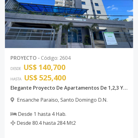
PROYECTO
-
Código
:
2604
US$ 140,700
DESDE
US$ 525,400
HASTA
Elegante Proyecto De Apartamentos De 1,2,3 Y 4 Habitaciones Sector ENSANCHE PARAISO en Santo Domingo D.N A 100 MTS DE LA AV. WINSTON CHURCHUL. TAMBIEN A 300MTS DE LA KENNEDY.
Ensanche Paraiso
,
Santo Domingo D.N.
Desde
1
hasta
4
Hab.
Desde
80.4
hasta
284
Mt2