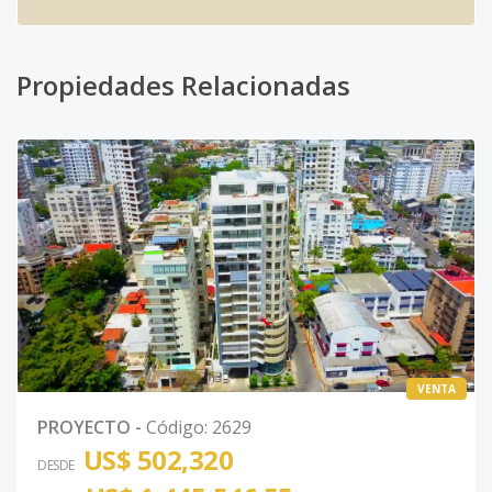
Propiedades Relacionadas
VENTA
PROYECTO
-
Código
:
2629
US$ 502,320
DESDE