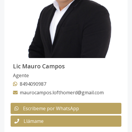
Lic Mauro Campos
Agente
8494090987
maurocampos.lofthomerd@gmail.com
Escribeme por WhatsApp
Llámame