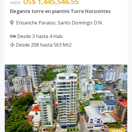
US$ 1,445,546.55
HASTA
Elegante torre en piantini Torre Horizontes
Ensanche Paraiso
,
Santo Domingo D.N.
Desde
3
hasta
4
Hab.
Desde
208
hasta
563
Mt2
VENTA