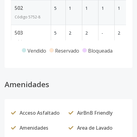
502
5
1
1
1
1
6
Código
5752
-8
503
5
2
2
-
2
1
Código
5752
-9
Vendido
Reservado
Bloqueada
504
5
2
2
-
1
1
Código
5752
-10
505
Amenidades
5
1
1
1
1
6
Código
5752
-11
506
5
2
2
-
2
1
Acceso Asfaltado
AirBnB Friendly
Código
5752
-12
Amenidades
Area de Lavado
15-06
15
2
2
-
2
1