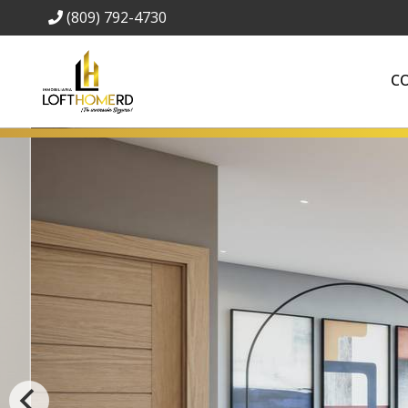
(809) 792-4730
C