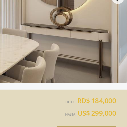
RD$ 184,000
DESDE
US$ 299,000
HASTA