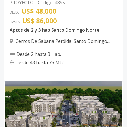
PROYECTO
-
Código
:
4895
US$ 48,000
DESDE
US$ 86,000
HASTA
Aptos de 2 y 3 hab Santo Domingo Norte
Cerros De Sabana Perdida
,
Santo Domingo
Norte
Desde
2
hasta
3
Hab.
Desde
43
hasta
75
Mt2