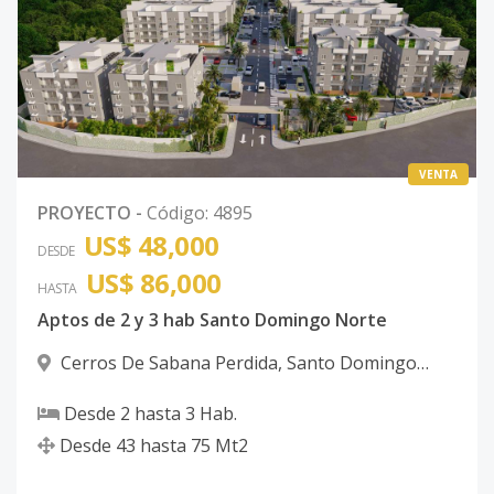
VENTA
PROYECTO
-
Código
:
4895
US$ 48,000
DESDE
US$ 86,000
HASTA
Aptos de 2 y 3 hab Santo Domingo Norte
Cerros De Sabana Perdida
,
Santo Domingo
Norte
Desde
2
hasta
3
Hab.
Desde
43
hasta
75
Mt2