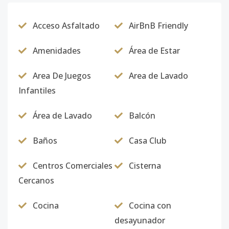
B-301
3
2
1
-
1
5
Acceso Asfaltado
AirBnB Friendly
Código
4895
-12
Amenidades
Área de Estar
B-303
3
2
1
-
1
5
Código
4895
-13
Area De Juegos
Area de Lavado
Infantiles
B-401
4
2
1
-
1
5
Código
4895
-14
Área de Lavado
Balcón
C-101
Baños
Casa Club
1
3
2
-
1
7
Código
4895
-15
Centros Comerciales
Cisterna
Cercanos
C-102
1
3
2
-
1
7
Código
4895
-16
Cocina
Cocina con
desayunador
C-108
1
3
2
-
1
7