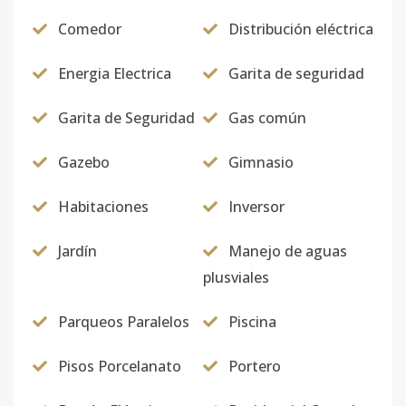
Código
4895
-17
Comedor
Distribución eléctrica
C-201
2
3
2
-
1
7
Energia Electrica
Garita de seguridad
Código
4895
-18
Garita de Seguridad
Gas común
C-303
3
3
2
-
1
7
Gazebo
Gimnasio
Código
4895
-19
Habitaciones
Inversor
C-404
4
3
2
-
1
7
Código
4895
-20
Jardín
Manejo de aguas
plusviales
A-101
1
2
1
-
1
5
Código
4895
-1
Parqueos Paralelos
Piscina
Pisos Porcelanato
Portero