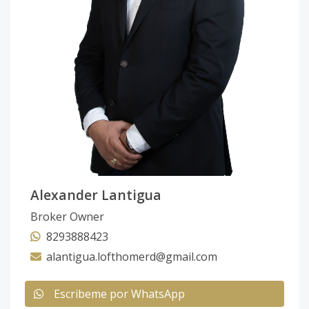
Alexander Lantigua
Broker Owner
8293888423
alantigua.lofthomerd@gmail.com
Escribeme por WhatsApp