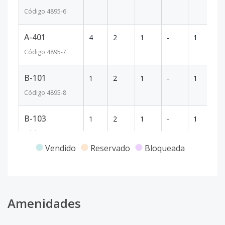
Código
4895
-6
A-401
4
2
1
-
1
5
Código
4895
-7
B-101
1
2
1
-
1
5
Código
4895
-8
B-103
1
2
1
-
1
5
Código
4895
-9
Vendido
Reservado
Bloqueada
B-202
2
2
1
-
1
5
Código
4895
-10
B-203
Amenidades
2
2
1
-
1
5
Código
4895
-11