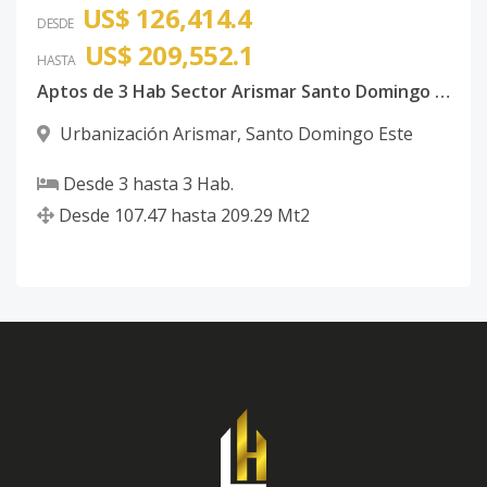
US$ 126,414.4
DESDE
US$ 209,552.1
HASTA
Aptos de 3 Hab Sector Arismar Santo Domingo Este
Urbanización Arismar
,
Santo Domingo Este
Desde
3
hasta
3
Hab.
Desde
107.47
hasta
209.29
Mt2