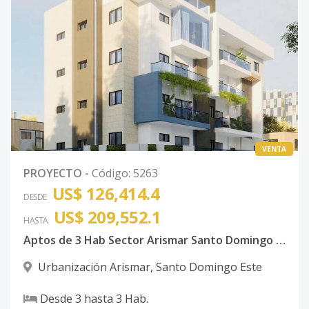
VENTA
PROYECTO
-
Código
:
5263
US$ 126,414.4
DESDE
US$ 209,552.1
HASTA
Aptos de 3 Hab Sector Arismar Santo Domingo Este
Urbanización Arismar
,
Santo Domingo Este
Desde
3
hasta
3
Hab.