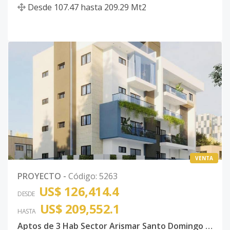
Desde
107.47
hasta
209.29
Mt2
VENTA
PROYECTO
-
Código
:
5263
US$ 126,414.4
DESDE
US$ 209,552.1
HASTA
Aptos de 3 Hab Sector Arismar Santo Domingo Este