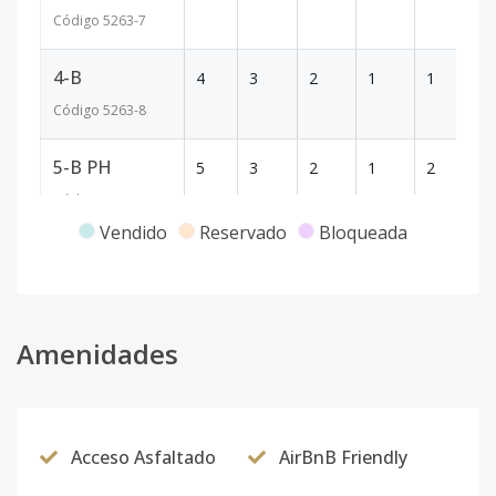
Código
5263
-7
4-B
4
3
2
1
1
11
Código
5263
-8
5-B PH
5
3
2
1
2
17
Código
5263
-9
Vendido
Reservado
Bloqueada
1-A
1
3
2
1
2
12
Código
5263
-1
Amenidades
Acceso Asfaltado
AirBnB Friendly