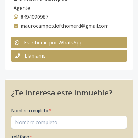
Agente
8494090987
maurocampos.lofthomerd@gmail.com
Escribeme por WhatsApp
Llámame
¿Te interesa este inmueble?
Nombre completo
*
Teléfono
*