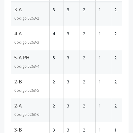
3-A
3
3
2
1
2
11
Código
5263
-2
4-A
4
3
2
1
2
11
Código
5263
-3
5-A PH
5
3
2
1
2
20
Código
5263
-4
2-B
2
3
2
1
2
10
Código
5263
-5
2-A
2
3
2
1
2
10
Código
5263
-6
3-B
3
3
2
1
1
11