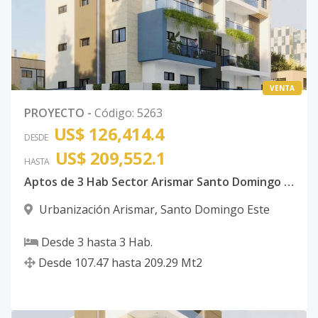
VENTA
PROYECTO
-
Código
:
5263
US$ 126,414.4
DESDE
US$ 209,552.1
HASTA
Aptos de 3 Hab Sector Arismar Santo Domingo Este
Urbanización Arismar
,
Santo Domingo Este
Desde
3
hasta
3
Hab.
Desde
107.47
hasta
209.29
Mt2