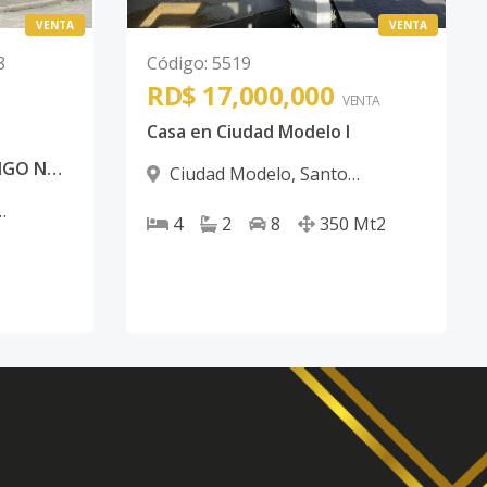
VENTA
VENTA
8
Código
:
5519
RD$ 17,000,000
VENTA
Casa en Ciudad Modelo I
CASAS EN SANTO DOMINGO NORTE
Ciudad Modelo
,
Santo
Domingo Norte
4
2
8
350
Mt2