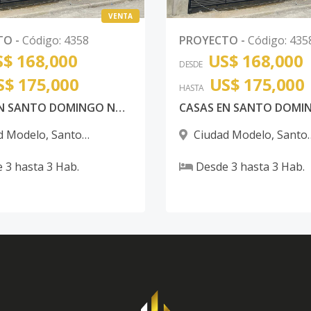
VENTA
TO
-
Código
:
4358
PROYECTO
-
Código
:
435
$ 168,000
US$ 168,000
DESDE
S$ 175,000
US$ 175,000
HASTA
CASAS EN SANTO DOMINGO NORTE
d Modelo
,
Santo
Ciudad Modelo
,
Santo
 Norte
Domingo Norte
e
3
hasta
3
Hab.
Desde
3
hasta
3
Hab.