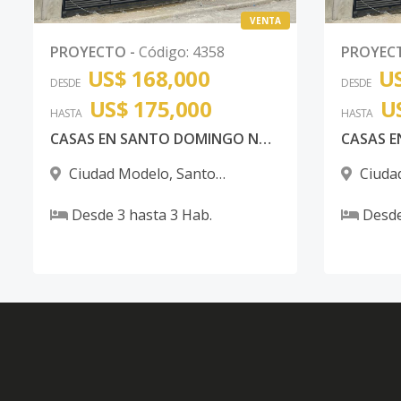
VENTA
PROYECTO
-
Código
:
4358
PROYEC
US$ 168,000
US
DESDE
DESDE
US$ 175,000
U
HASTA
HASTA
CASAS EN SANTO DOMINGO NORTE
Ciudad Modelo
,
Santo
Ciuda
Domingo Norte
Domingo
Desde
3
hasta
3
Hab.
Desd