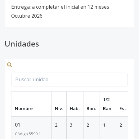
Entrega: a completar el inicial en 12 meses
Octubre 2026
Unidades
1/2
Nombre
Niv.
Hab.
Ban.
Ban.
Est.
m
01
2
3
2
1
2
1
Código
5590
-1