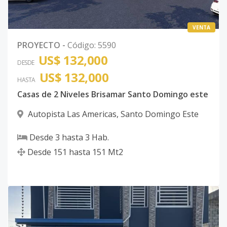
VENTA
PROYECTO
-
Código
:
5590
US$ 132,000
DESDE
US$ 132,000
HASTA
Casas de 2 Niveles Brisamar Santo Domingo este
Autopista Las Americas
,
Santo Domingo Este
Desde
3
hasta
3
Hab.
Desde
151
hasta
151
Mt2