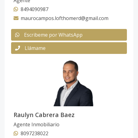
Agente
8494090987
maurocampos.lofthomerd@gmail.com
Escribeme por WhatsApp
Llámame
Raulyn Cabrera Baez
Agente Inmobiliario
8097238022