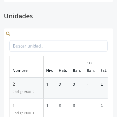
Unidades
1/2
Nombre
Niv.
Hab.
Ban.
Ban.
Est.
m
2
1
3
3
-
2
3
Código
6001
-2
1
1
3
3
-
2
3
Código
6001
-1