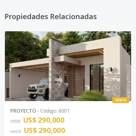
Propiedades Relacionadas
VENTA
PROYECTO
-
Código
:
6001
US$ 290,000
DESDE
US$ 290,000
HASTA