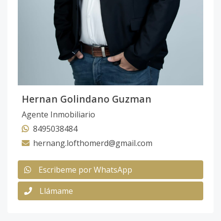
Hernan Golindano Guzman
Agente Inmobiliario
8495038484
hernang.lofthomerd@gmail.com
Escribeme por WhatsApp
Llámame