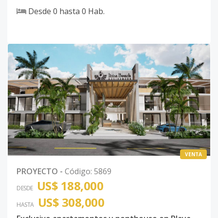
Desde
0
hasta
0
Hab.
VENTA
PROYECTO
-
Código
:
5869
US$ 188,000
DESDE
US$ 308,000
HASTA