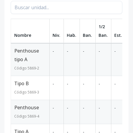
1/2
Nombre
Niv.
Hab.
Ban.
Ban.
Est.
m
Penthouse
-
-
-
-
-
-
tipo A
Código
5869
-2
Tipo B
-
-
-
-
-
-
Código
5869
-3
Penthouse
-
-
-
-
-
-
Código
5869
-4
Tipo A
-
-
-
-
-
-