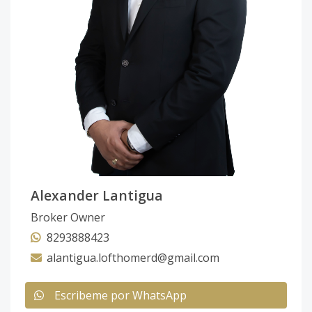
Alexander Lantigua
Broker Owner
8293888423
alantigua.lofthomerd@gmail.com
Escribeme por WhatsApp