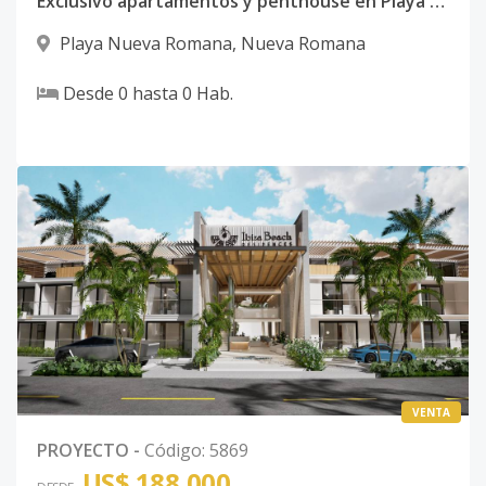
Exclusivo apartamentos y penthouse en Playa Nueva Romana.
Playa Nueva Romana
,
Nueva Romana
Desde
0
hasta
0
Hab.
VENTA
PROYECTO
-
Código
:
5869
US$ 188,000