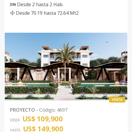
Desde
2
hasta
2
Hab.
Desde
70.19
hasta
72.64
Mt2
VENTA
PROYECTO
-
Código
:
4697
US$ 109,900
DESDE
US$ 149,900
HASTA