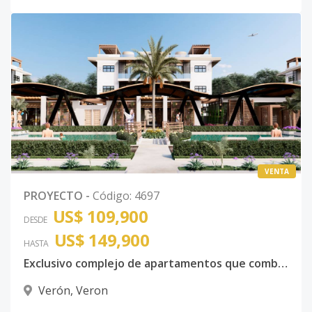
VENTA
PROYECTO
-
Código
:
4697
US$ 109,900
DESDE
US$ 149,900
HASTA
Exclusivo complejo de apartamentos que combina diseño contemporaneo con funcionalidad moderna
Verón
,
Veron