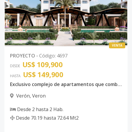
VENTA
PROYECTO
-
Código
:
4697
US$ 109,900
DESDE
US$ 149,900
HASTA
Exclusivo complejo de apartamentos que combina diseño contemporaneo con funcionalidad moderna
Verón
,
Veron
Desde
2
hasta
2
Hab.
Desde
70.19
hasta
72.64
Mt2