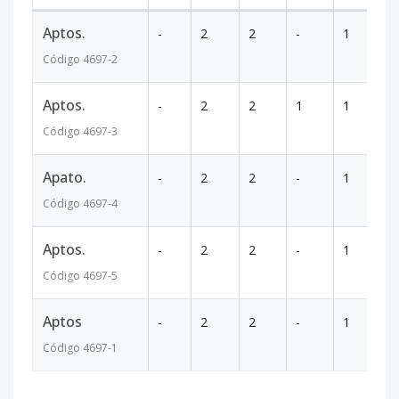
Aptos.
-
2
2
-
1
70
Código
4697
-2
Aptos.
-
2
2
1
1
72
Código
4697
-3
Apato.
-
2
2
-
1
70
Código
4697
-4
Aptos.
-
2
2
-
1
70
Código
4697
-5
Aptos
-
2
2
-
1
70
Código
4697
-1