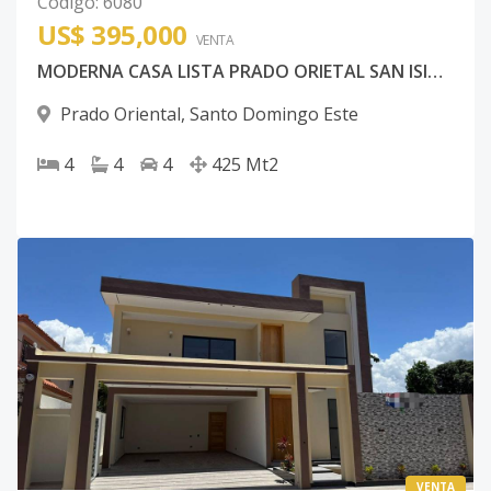
Código
:
6080
US$ 395,000
VENTA
MODERNA CASA LISTA PRADO ORIETAL SAN ISIDRO
Prado Oriental
,
Santo Domingo Este
4
4
4
425
Mt2
VENTA