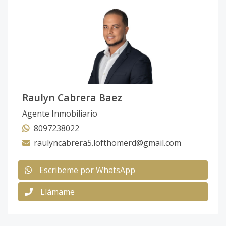
Raulyn Cabrera Baez
Agente Inmobiliario
8097238022
raulyncabrera5.lofthomerd@gmail.com
Escribeme por WhatsApp
Llámame