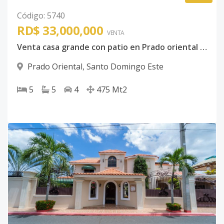
Código
:
5740
RD$ 33,000,000
VENTA
Venta casa grande con patio en Prado oriental cinco habitaciones
Prado Oriental
,
Santo Domingo Este
5
5
4
475
Mt2