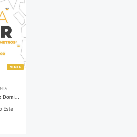
VENTA
ENTA
Inversión Prime en Santo Domingo Este: Solar Estratégico de 32,000 m² en la Entrada de Amalia, Autopista San Isidro
o Este