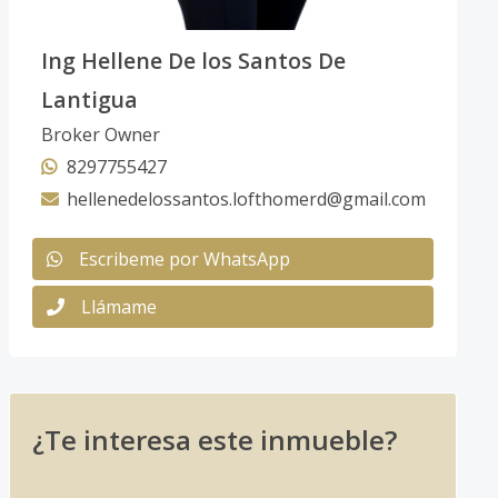
Ing Hellene De los Santos De
Lantigua
Broker Owner
8297755427
hellenedelossantos.lofthomerd@gmail.com
Escribeme por WhatsApp
Llámame
¿Te interesa este inmueble?