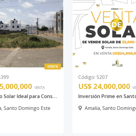
VENTA
5399
Código
:
5207
5,000,000
US$ 24,000,000
VENTA
V
Magnifico Solar Ideal para Construir un Proyecto En Amalia
a
,
Santo Domingo Este
Amalia
,
Santo Doming