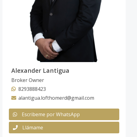
Alexander Lantigua
Broker Owner
8293888423
alantigua.lofthomerd@gmail.com
Escribeme por WhatsApp
Llámame