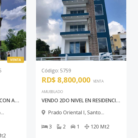
VENTA
5
Código
:
5759
RD$ 8,800,000
VENTA
AMUEBLADO
PROYECTO DE 5 NIVELES CON AREA SOCIAL EN 6T0 NIVEL AMUEBLADA CON 2 PARQUEOS POR APARTAMETOS
VENDO 2DO NIVEL EN RESIDENCIAL EXCLUSIVO DE 4 NIVELS
o
Prado Oriental I
,
Santo
Domingo Este
3
2
1
120
Mt2
t2