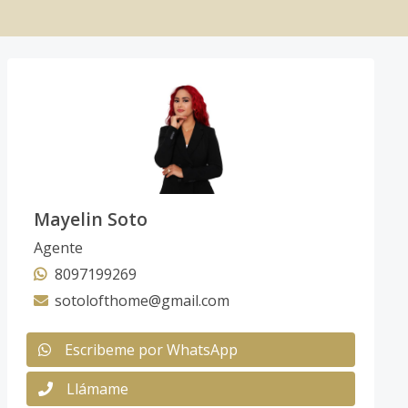
Mayelin Soto
Agente
8097199269
sotolofthome@gmail.com
Escribeme por WhatsApp
Llámame