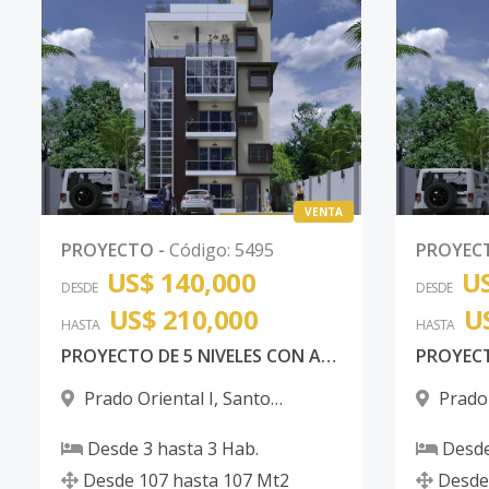
VENTA
PROYECTO
-
Código
:
5495
PROYEC
US$ 140,000
US
DESDE
DESDE
US$ 210,000
U
HASTA
HASTA
PROYECTO DE 5 NIVELES CON AREA SOCIAL EN 6T0 NIVEL AMUEBLADA CON 2 PARQUEOS POR APARTAMETOS
Prado Oriental I
,
Santo
Prado 
Domingo Este
Domingo
Desde
3
hasta
3
Hab.
Desd
Desde
107
hasta
107
Mt2
Desde