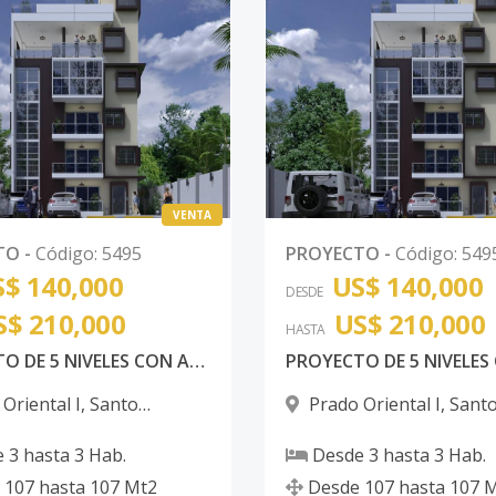
VENTA
TO
-
Código
:
5495
PROYECTO
-
Código
:
549
$ 140,000
US$ 140,000
DESDE
S$ 210,000
US$ 210,000
HASTA
PROYECTO DE 5 NIVELES CON AREA SOCIAL EN 6T0 NIVEL AMUEBLADA CON 2 PARQUEOS POR APARTAMETOS
Oriental I
,
Santo
Prado Oriental I
,
Sant
 Este
Domingo Este
e
3
hasta
3
Hab.
Desde
3
hasta
3
Hab.
107
hasta
107
Mt2
Desde
107
hasta
107
M