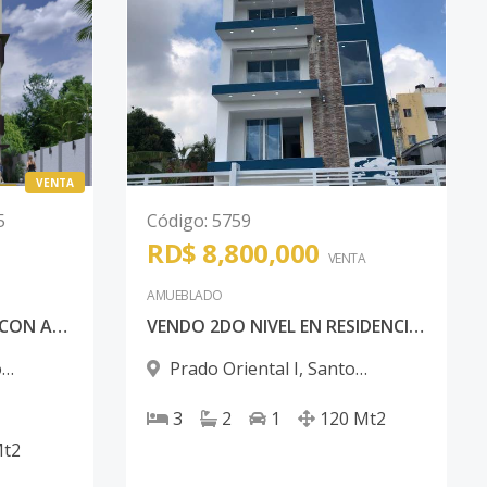
VENTA
5
Código
:
5759
RD$ 8,800,000
VENTA
AMUEBLADO
PROYECTO DE 5 NIVELES CON AREA SOCIAL EN 6T0 NIVEL AMUEBLADA CON 2 PARQUEOS POR APARTAMETOS
VENDO 2DO NIVEL EN RESIDENCIAL EXCLUSIVO DE 4 NIVELS
o
Prado Oriental I
,
Santo
Domingo Este
3
2
1
120
Mt2
t2