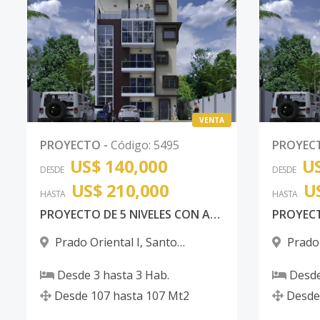
VENTA
PROYECTO
-
Código
:
5495
PROYEC
US$ 140,000
US
DESDE
DESDE
US$ 210,000
U
HASTA
HASTA
PROYECTO DE 5 NIVELES CON AREA SOCIAL EN 6T0 NIVEL AMUEBLADA CON 2 PARQUEOS POR APARTAMETOS
Prado Oriental I
,
Santo
Prado 
Domingo Este
Domingo
Desde
3
hasta
3
Hab.
Desd
Desde
107
hasta
107
Mt2
Desde