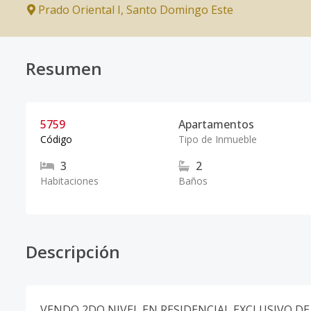
Prado Oriental I
,
Santo Domingo Este
Resumen
5759
Apartamentos
Código
Tipo de Inmueble
3
2
Habitaciones
Baños
Descripción
VENDO 2DO NIVEL EN RESIDENCIAL EXCLUSIVO DE 