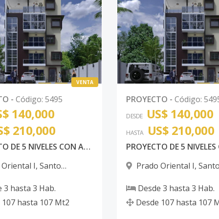
VENTA
TO
-
Código
:
5495
PROYECTO
-
Código
:
549
$ 140,000
US$ 140,000
DESDE
S$ 210,000
US$ 210,000
HASTA
PROYECTO DE 5 NIVELES CON AREA SOCIAL EN 6T0 NIVEL AMUEBLADA CON 2 PARQUEOS POR APARTAMETOS
Oriental I
,
Santo
Prado Oriental I
,
Sant
 Este
Domingo Este
e
3
hasta
3
Hab.
Desde
3
hasta
3
Hab.
107
hasta
107
Mt2
Desde
107
hasta
107
M