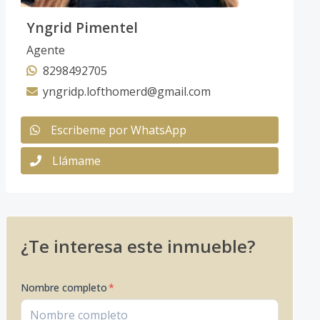
Yngrid Pimentel
Agente
8298492705
yngridp.lofthomerd@gmail.com
Escribeme por WhatsApp
Llámame
¿Te interesa este inmueble?
Nombre completo
*