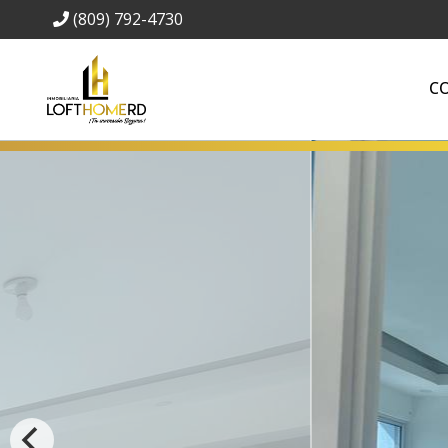
(809) 792-4730
C