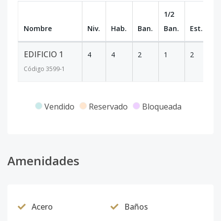
1/2
Nombre
Niv.
Hab.
Ban.
Ban.
Est.
m
EDIFICIO 1
4
4
2
1
2
2
Código
3599
-1
Vendido
Reservado
Bloqueada
Amenidades
Acero
Baños