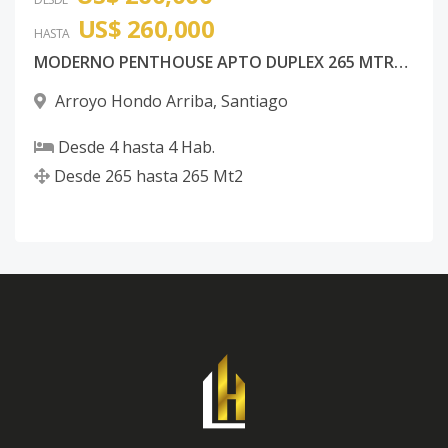
US$ 260,000
HASTA
MODERNO PENTHOUSE APTO DUPLEX 265 MTRS DE CONSTRUCCION 2 PARQUEOS 4 HABITACIONES 2 Y 1/2 BAÑO, TERMINACIONES DE PRIMERA, MADERA ROBLE BRASILEÑO, PISCINA, TERRAZA EXCLUSIVA CON TODAS LAS INSTALACIONES DISPONIBLES PARA PICUZZI Y BBQ
Arroyo Hondo Arriba
,
Santiago
Desde
4
hasta
4
Hab.
Desde
265
hasta
265
Mt2