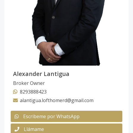
Alexander Lantigua
Broker Owner
8293888423
alantigua.lofthomerd@gmail.com
Escribeme por WhatsApp
Llámame