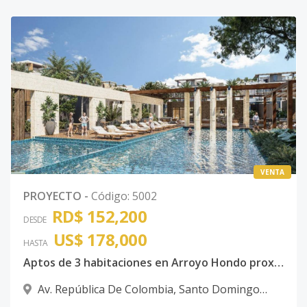
VENTA
PROYECTO
-
Código
:
5002
RD$ 152,200
DESDE
US$ 178,000
HASTA
Aptos de 3 habitaciones en Arroyo Hondo proximo a la Republica de Colombia
Av. República De Colombia
,
Santo Domingo
Oeste