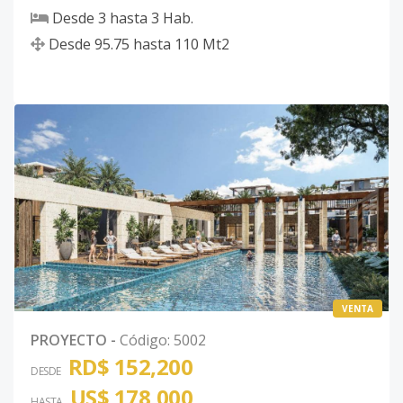
Desde
3
hasta
3
Hab.
Desde
95.75
hasta
110
Mt2
VENTA
PROYECTO
-
Código
:
5002
RD$ 152,200
DESDE
US$ 178,000
HASTA