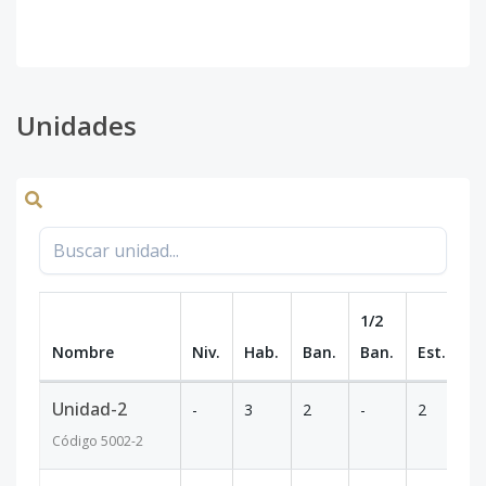
Unidades
1/2
Nombre
Niv.
Hab.
Ban.
Ban.
Est.
m
Unidad-2
-
3
2
-
2
95
Código
5002
-2