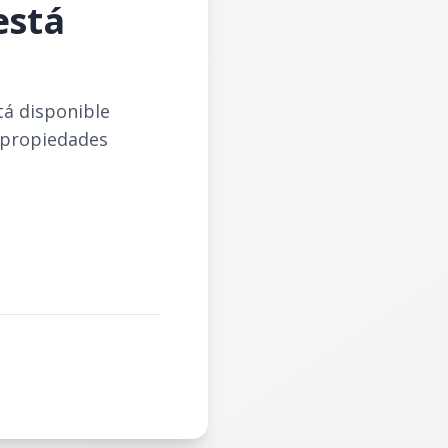
está
tá disponible
 propiedades