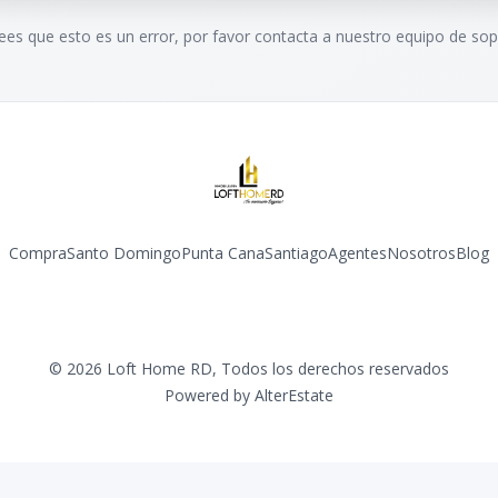
rees que esto es un error, por favor contacta a nuestro equipo de sop
Compra
Santo Domingo
Punta Cana
Santiago
Agentes
Nosotros
Blog
Facebook
Instagram
YouTube
©
2026
Loft Home RD
,
Todos los derechos reservados
Powered by
AlterEstate