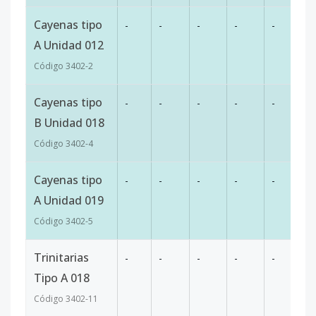
Cayenas tipo
-
-
-
-
-
1
A Unidad 012
Código
3402
-2
Cayenas tipo
-
-
-
-
-
1
B Unidad 018
Código
3402
-4
Cayenas tipo
-
-
-
-
-
10
A Unidad 019
Código
3402
-5
Trinitarias
-
-
-
-
-
1
Tipo A 018
Código
3402
-11