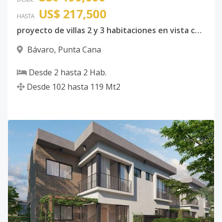
US$ 217,500
HASTA
proyecto de villas 2 y 3 habitaciones en vista cana
Bávaro
,
Punta Cana
Desde
2
hasta
2
Hab.
Desde
102
hasta
119
Mt2