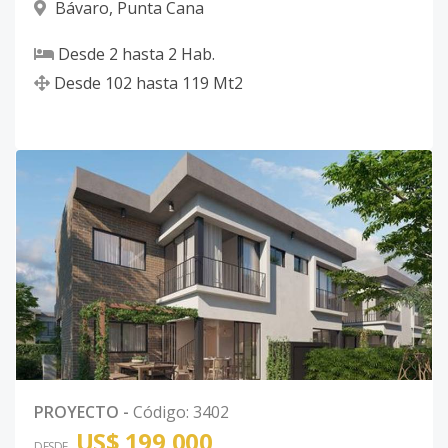
Bávaro
,
Punta Cana
Desde
2
hasta
2
Hab.
Desde
102
hasta
119
Mt2
PROYECTO
-
Código
:
3402
US$ 199,000
DESDE