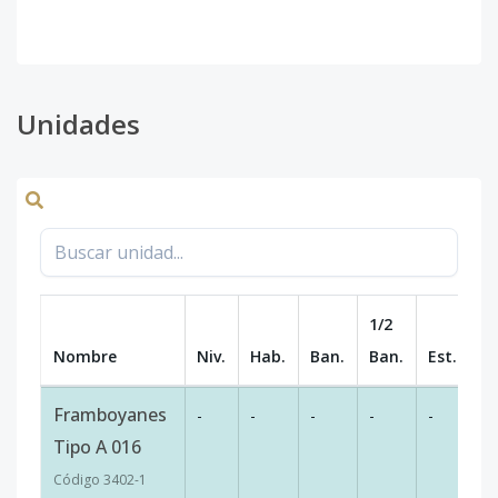
Unidades
1/2
Nombre
Niv.
Hab.
Ban.
Ban.
Est.
m
Framboyanes
-
-
-
-
-
12
Tipo A 016
Código
3402
-1